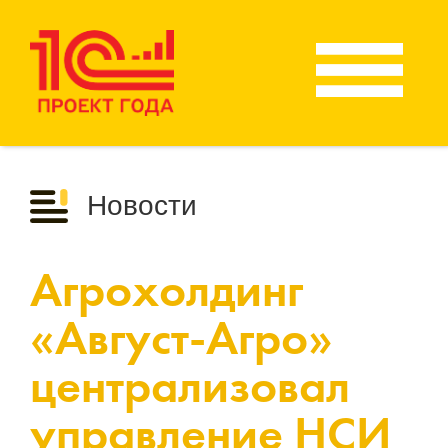
Новости
Агрохолдинг
«Август-Агро»
централизовал
управление НСИ