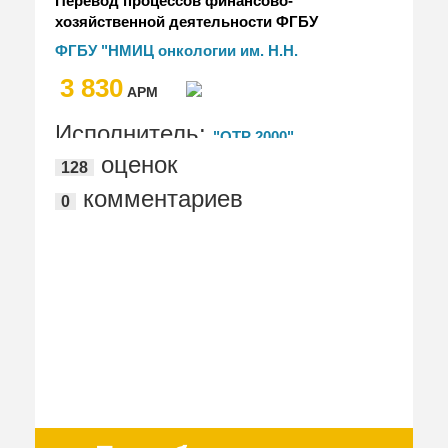
Перевод процессов финансово-
хозяйственной деятельности ФГБУ
"НМИЦ онкологии им Н.Н. Блохина"
ФГБУ "НМИЦ онкологии им. Н.Н.
Минздрава России на платформу
Блохина" Минздрава России
3 830
"1С:Предприятие 8.3z"
АРМ
Исполнитель:
"ОТР 2000"
оценок
128
комментариев
0