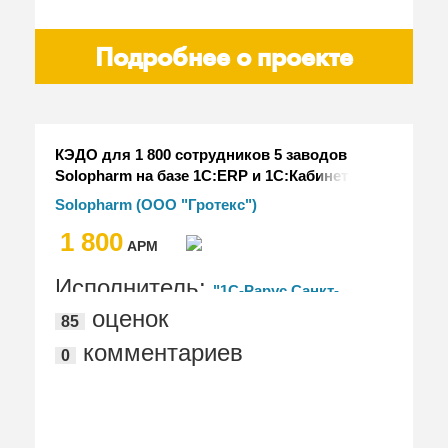
Подробнее о проекте
КЭДО для 1 800 сотрудников 5 заводов
Solopharm на базе 1С:ERP и 1С:Кабинет
сотрудника
Solopharm (ООО "Гротекс")
1 800
АРМ
Исполнитель:
"1С-Рарус Санкт-
оценок
85
Петербург"
комментариев
0