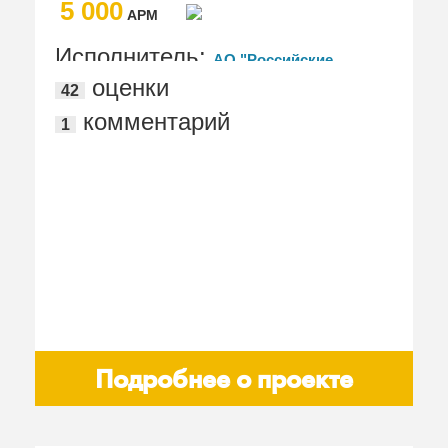
5 000
АРМ
Исполнитель:
АО "Российские
оценки
42
космические системы"
комментарий
1
Подробнее о проекте