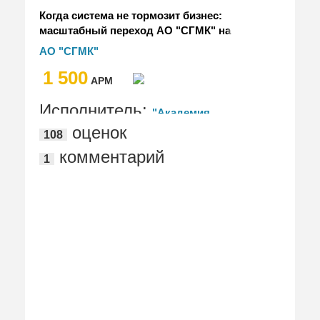
Когда система не тормозит бизнес:
масштабный переход АО "СГМК" на
1С:Документооборот, ред. 3.0
АО "СГМК"
1 500
АРМ
Исполнитель:
"Академия
оценок
108
Документооборота | Лушников и
комментарий
1
партнеры"