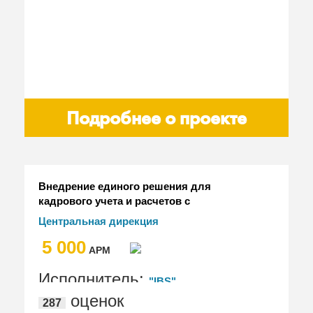
Подробнее о проекте
Внедрение единого решения для
кадрового учета и расчетов с
персоналом (КУиРЗП) для 69
Центральная дирекция
учреждений "РЖД-Медицина" на базе
здравоохранения - филиал ОАО "РЖД"
5 000
"1С:ЗУП КОРП" и "1С:Облачная
АРМ
подсистема Фреш"
Исполнитель:
"IBS"
оценок
287