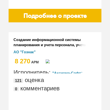
Подробнее о проекте
Создание информационной системы
планирования и учета персонала, учета
затрат на персонал и расчета
АО "Гознак"
заработной платы на платформе
8 270
"1С:Предприятие" (АС УП) в АО
АРМ
"Гознак"
Исполнитель:
"Аксиома-Софт"
оценка
121
комментариев
0