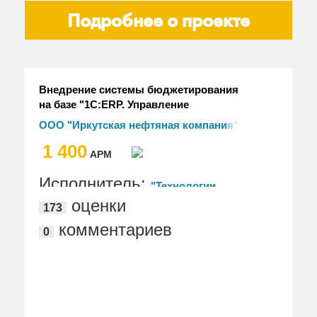
Подробнее о проекте
Внедрение системы бюджетирования
на базе "1С:ERP. Управление
холдингом"
ООО "Иркутская нефтяная компания"
1 400
АРМ
Исполнитель:
"Технологии
оценки
173
Доверия"
комментариев
0