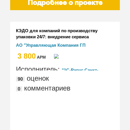
Подробнее о проекте
КЭДО для компаний по производству
упаковки 24/7: внедрение сервиса
"1С:Кабинет сотрудника" в ГП "Готэк"
АО "Управляющая Компания ГП
"Готэк"
3 800
АРМ
Исполнитель:
"1С-Рарус Санкт-
оценок
90
Петербург"
комментариев
0