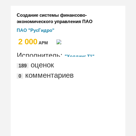
Создание системы финансово-
экономического управления ПАО
"РусГидро" на отечественной
ПАО "РусГидро"
платформе (1СФЭУ) с использованием
2 000
программного продукта 1С:ERP
АРМ
Управление холдингом
Исполнитель:
"Холдинг Т1"
оценок
189
комментариев
0