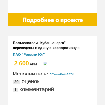
Подробнее о проекте
Пользователи "Кубаньэнерго"
переведены в единую корпоративную
систему учета "Россети Юг" на базе ПП
ПАО "Россети Юг"
"1С:Управление холдингом" из ПП
2 600
"1С:УПП"
АРМ
Исполнитель:
"CorpSoft24™ -
оценок
39
корпоративные ИТ сервисы"
комментарий
1