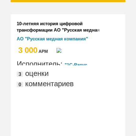
10-летняя история цифровой
трансформации АО "Русская медная
компания" в экосистеме "1С"
АО "Русская медная компания"
3 000
АРМ
Исполнитель:
"1С-Рарус
оценки
3
Екатеринбург"
комментариев
0