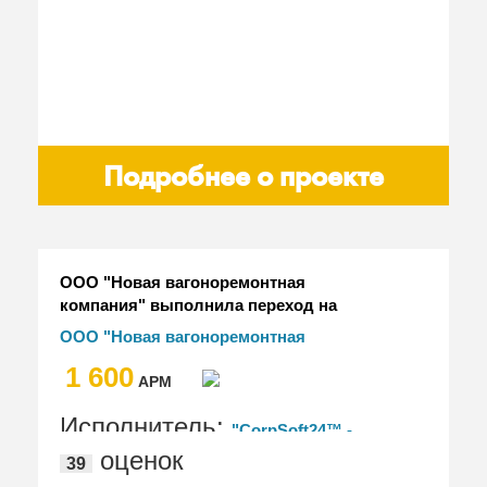
Подробнее о проекте
ООО "Новая вагоноремонтная
компания" выполнила переход на
новое решение ERP на базе "1С:ERP
ООО "Новая вагоноремонтная
Управление предприятием" с "1С:УПП"
компания"
1 600
АРМ
Исполнитель:
"CorpSoft24™ -
оценок
39
корпоративные ИТ сервисы",