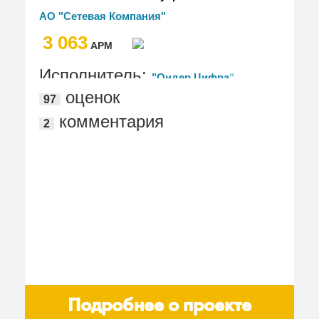
финансово-хозяйственной
АО "Сетевая Компания"
деятельностью электросетевой
3 063
организации в АО "Сетевая компания"
АРМ
Исполнитель:
"Ондер Цифра",
оценок
97
"ИТ Практика"
комментария
2
Подробнее о проекте