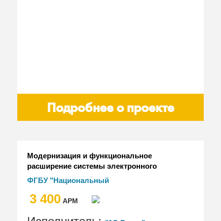
Подробнее о проекте
Модернизация и функциональное
расширение системы электронного
документооборота на базе
ФГБУ "Национальный
"1С:Документооборот
исследовательский центр
3 400
государственного учреждения"
"Курчатовский институт" (НИЦ
АРМ
"Курчатовский институт")