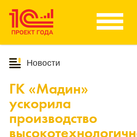
Новости
ГК «Мадин»
ускорила
производство
высокотехнологичн