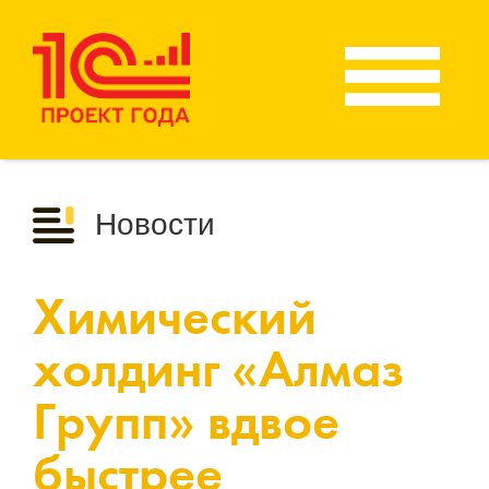
Новости
Химический
холдинг «Алмаз
Групп» вдвое
быстрее