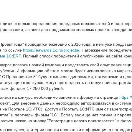
водится с целью определения передовых пользователей и партнер
ифровизации, а также для продвижения знаковых проектов внедрен
Проект года" проводится ежегодно с 2016 года, в нем уже предста
я по ссылке
https://eawards.1c.ru/projects/
. Награждение победителе
ме 1С:ERP
. Полный список победителей опубликован на сайте кон
онкурсе позволит вашей компании представить свой опыт реализаци
рубежья. Информацию об этом можно будет использовать в маркет
1С:Предприятие 8" будут отмечены дипломами, статуэтками и цен
аствующие в конкурсе, могут претендовать на получение наград з
вым фондом 17 250 000 рублей.
заявки на конкурс необходимо заполнить форму на странице
https:
оект". Для внесения данных необходимо авторизоваться в системе l
я на Портале 1С:ИТС). Доступ к Порталу 1С:ИТС имеют зарегистри
тие" и партнеры фирмы "1С". Если у вас еще нет логина и пароля в
ваться нажав на кнопку "Регистрация нового пользователя" в форм
ла конкурса, критерии оценки проектов и информация о наградах