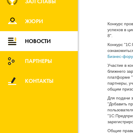
ЗАЛ СЛАВЫ
ЖЮРИ
Конкурс про
успехов в ц
8".
НОВОСТИ
Конкурс "1С:
ознакомитьс
Бизнес-фору
ПАРТНЕРЫ
Участие в к
ближнего за
платформе "
КОНТАКТЫ
партнеры, уч
общим призо
Для подачи 
"Добавить пр
пользовател
"1С:Предприя
зарегистриро
Общие прави