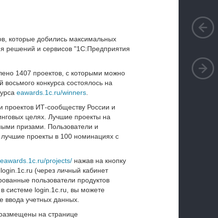
ов, которые добились максимальных
ия решений и сервисов "1С:Предприятия
влено 1407 проектов, с которыми можно
й восьмого конкурса состоялось на
курса
eawards.1c.ru/winners
.
и проектов ИТ-сообществу России и
инговых целях. Лучшие проекты на
ными призами. Пользователи и
а лучшие проекты в 100 номинациях с
//eawards.1c.ru/projects/
нажав на кнопку
ogin.1c.ru (через личный кабинет
рованные пользователи продуктов
 системе login.1c.ru, вы можете
е ввода учетных данных.
 размещены на странице