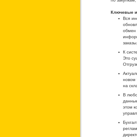
по закупкам,
Ключевые и
Вся ин
обновл
обмен 
информ
заказы
К сист
Это су
Отгруз
Актуал
новом 
на скл
В любо
данные
этом к
управл
Бухгал
реглам
директ