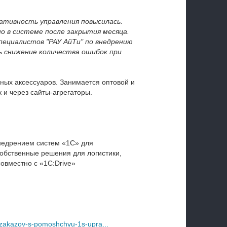
ативность управления повысилась.
но в системе после закрытия месяца.
ециалистов "РАУ АйТи" по внедрению
ь снижение количества ошибок при
ных аксессуаров. Занимается оптовой и
к и через сайты-агрегаторы.
недрением систем «1С» для
собственные решения для логистики,
овместно с «1С:Drive»
u-zakazov-s-pomoshchyu-1s-upra...