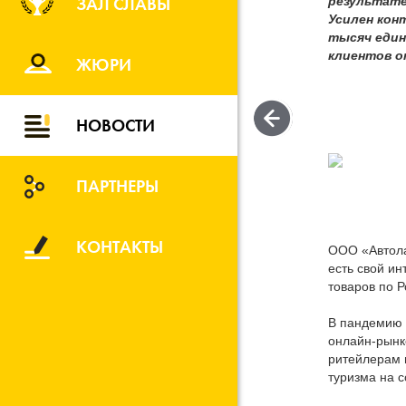
ЗАЛ СЛАВЫ
результате
Усилен кон
тысяч един
клиентов о
ЖЮРИ
НОВОСТИ
ПАРТНЕРЫ
КОНТАКТЫ
ООО «Автола
есть свой ин
товаров по 
В пандемию 
онлайн-рынк
ритейлерам п
туризма на 