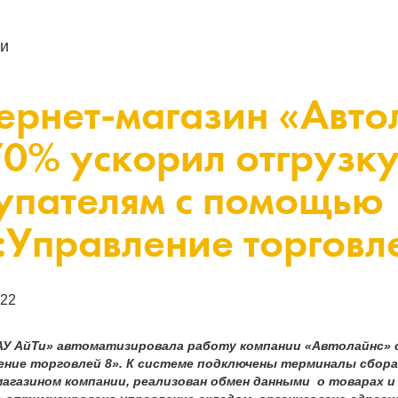
и
ернет-магазин «Авто
70% ускорил отгрузку
упателям с помощью
:Управление торговл
022
АУ АйТи» автоматизировала работу компании «Автолайнс»
ение торговлей 8». К системе подключены терминалы сбора
агазином компании, реализован обмен данными о товарах и 