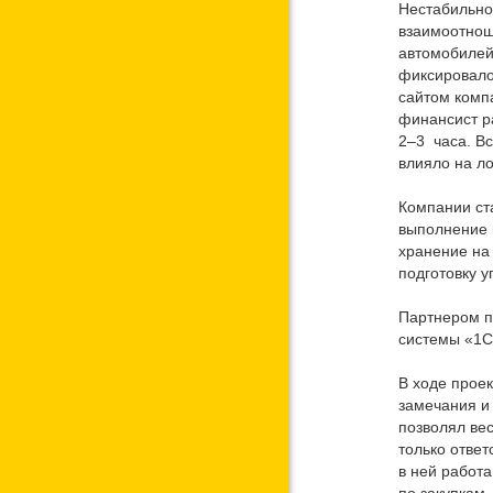
Нестабильно
взаимоотнош
автомобилей
фиксировало
сайтом компа
финансист ра
2–3 часа. Вс
влияло на л
Компании ст
выполнение к
хранение на 
подготовку у
Партнером п
системы «1С
В ходе прое
замечания и 
позволял ве
только ответ
в ней работ