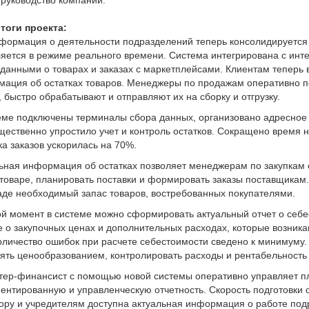
 руководство компании.
тоги проекта:
формация о деятельности подразделений теперь консолидируется 
яется в режиме реального времени. Система интегрирована с инт
данными о товарах и заказах с маркетплейсами. Клиентам теперь 
ация об остатках товаров. Менеджеры по продажам оперативно 
, быстро обрабатывают и отправляют их на сборку и отгрузку.
еме подключены терминалы сбора данных, организовано адресное 
щественно упростило учет и контроль остатков. Сокращено время на
ка заказов ускорилась на 70%.
ьная информация об остатках позволяет менеджерам по закупкам 
товаре, планировать поставки и формировать заказы поставщикам
аде необходимый запас товаров, востребованных покупателями.
й момент в системе можно сформировать актуальный отчет о себ
 о закупочных ценах и дополнительных расходах, которые возника
оличество ошибок при расчете себестоимости сведено к минимуму.
ять ценообразованием, контролировать расходы и рентабельность
тер-финансист с помощью новой системы оперативно управляет п
ентированную и управленческую отчетность. Скорость подготовки 
ору и учредителям доступна актуальная информация о работе под