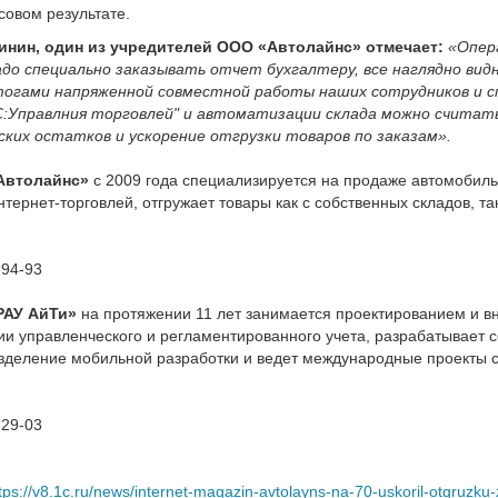
овом результате.
инин, один из учредителей ООО «Автолайнс» отмечает:
«Опер
адо специально заказывать отчет бухгалтеру, все наглядно вид
огами напряженной совместной работы наших сотрудников и сп
:Управлния торговлей" и автоматизации склада можно считат
ских остатков и ускорение отгрузки товаров по заказам».
Автолайнс»
с 2009 года специализируется на продаже автомобиль
тернет-торговлей, отгружает товары как с собственных складов, та
-94-93
РАУ АйТи»
на протяжении 11 лет занимается проектированием и в
ии управленческого и регламентированного учета, разрабатывает 
зделение мобильной разработки и ведет международные проекты с
-29-03
u
tps://v8.1c.ru/news/internet-magazin-avtolayns-na-70-uskoril-otgruzk