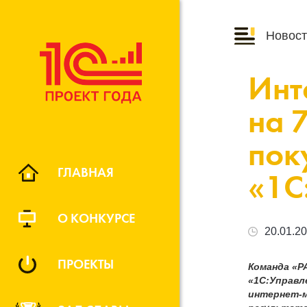
Новост
Инт
на 
пок
ГЛАВНАЯ
«1С
О КОНКУРСЕ
20.01.2
ПРОЕКТЫ
Команда «Р
«1С:Управл
интернет-м