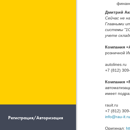
финанс
Дмитрий Ак
Сейчас не н
Главными ит
системы "1С
учете склад
Компания «
розничной Ин
autolines.ru
+7 (812) 309
Компания «
автоматизац
имеет подра
rauit.ru
+7 (812) 309
info@rau-it.r
Регистрация/Авторизация
Оригинал:
ht