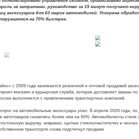
 оптимизировано управление складом, организовано адресно
троль за затратами, руководство за 15 минут получает к
иц аксессуаров для 63 марок автомобилей. Ускорена обработ
тгружаются на 70% быстрее.
йнс» с 2009 года занимается розничной и оптовой продажей аксе
тернет-магазин и курьерская служба, которая доставляет заказы по
России выполняется с привлечением транспортных компаний.
спрос на автомобильные аксессуары упал. В апреле 2020 года, по
е автотоваров снизились более чем на 50%. Автомобилисты стали 
остоянную выручку: ковриках, щетках стеклоочистителях и чехлах.
собственном транспорте снова подстегнул продажи.