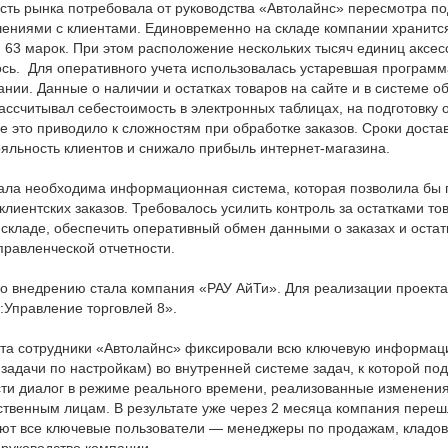
сть рынка потребовала от руководства «Автолайнс» пересмотра по
ениями с клиентами. Единовременно на складе компании хранится
 63 марок. При этом расположение нескольких тысяч единиц аксесс
сь. Для оперативного учета использовалась устаревшая программа
нии. Данные о наличии и остатках товаров на сайте и в системе о
ссчитывал себестоимость в электронных таблицах, на подготовку о
е это приводило к сложностям при обработке заказов. Сроки доста
ояльность клиентов и снижало прибыль интернет-магазина.
ала необходима информационная система, которая позволила бы п
лиентских заказов. Требовалось усилить контроль за остатками то
складе, обеспечить оперативный обмен данными о заказах и остат
правленческой отчетности.
о внедрению стала компания «РАУ АйТи». Для реализации проекта
:Управление торговлей 8».
кта сотрудники «Автолайнс» фиксировали всю ключевую информаци
задачи по настройкам) во внутренней системе задач, к которой п
сти диалог в режиме реального времени, реализованные изменения
ственным лицам. В результате уже через 2 месяца компания переш
ают все ключевые пользователи — менеджеры по продажам, кладов