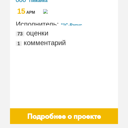
ООО "Пижанка"
базе "1С:Управление предприятием
15
общепита"
АРМ
Исполнитель:
"1С-Рарус
оценки
73
Йошкар-Ола"
комментарий
1
Подробнее о проекте