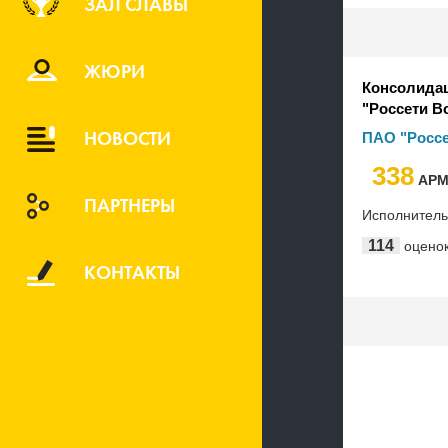
ЗАЛ СЛАВЫ
ЖЮРИ
Консолида
"Россети В
НОВОСТИ
ПАО "Россе
338
АР
ПАРТНЕРЫ
Исполнител
114
оцено
КОНТАКТЫ