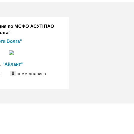
ция по МСФО АСУП ПАО
олга"
ти Волга"
М
"Айлант"
ь:
0
к
комментариев