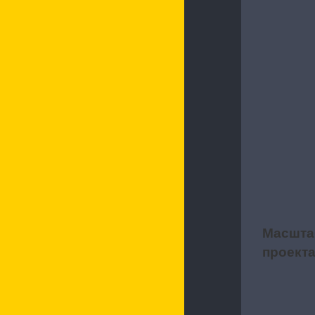
Характерис
Масшта
2
проект