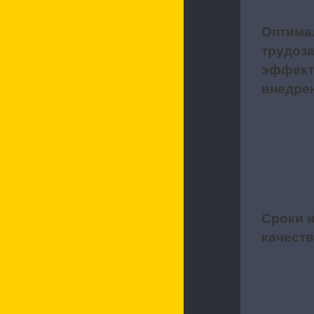
Оптима
3
трудоза
эффект
внедре
Сроки 
4
качест