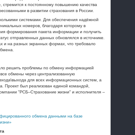
, стремится к постоянному повышению качества
ересованными в развитии страхования в России.
колькими системами. Для обеспечения надёжной
никальных номеров, благодаря которому в
ния формирования пакета информации и получить
атус отправленных данных обновлялся в источнике.
х и на разных экранных формах, что требовало
обмена.
ило решить проблемы по обмену информацией
все обмены через централизованную
входа\выхода для всех информационных систем, а
а.
Проект был реализован единой командой,
компании "РСБ–Страхование жизни" и исполнителя –
ифицированного обмена данными на базе
изни»
та