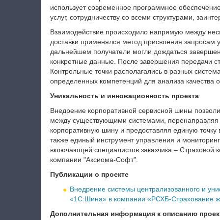
использует современное программное обеспечение
услуг, сотрудничеству со всеми структурами, заинт
Взаимодействие происходило напрямую между нес
доставки применялся метод присвоения запросам у
дальнейшем получатели могли дождаться заверше
конкретные данные. После завершения передачи ст
Контрольные точки располагались в разных система
определенных компетенций для анализа качества 
Уникальность и инновационность проекта
Внедрение корпоративной сервисной шины позвол
между существующими системами, перенаправляя 
корпоративную шину и предоставляя единую точку 
также единый инструмент управления и мониторинг
включающей специалистов заказчика – Страховой 
компании "Аксиома-Софт".
Публикации о проекте
Внедрение системы централизованного и ун
«1С:Шина» в компании «РСХБ-Страхование ж
Дополнительная информация к описанию проек