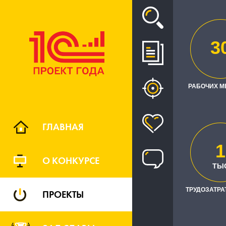
Проект
3
ВНЕДРЕНИ
ОБМЕН
РАБОЧИХ М
ГЛАВНАЯ
1
О КОНКУРСЕ
ТЫ
ТРУДОЗАТРАТ
ПРОЕКТЫ