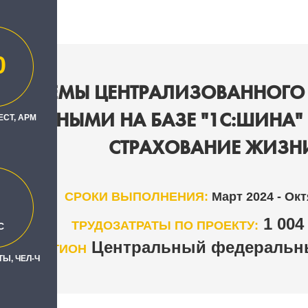
0
Е СИСТЕМЫ ЦЕНТРАЛИЗОВАННОГ
А ДАННЫМИ НА БАЗЕ "1С:ШИНА" 
ЕСТ, АРМ
СТРАХОВАНИЕ ЖИЗН
СРОКИ ВЫПОЛНЕНИЯ:
Март 2024 - Окт
1 00
ТРУДОЗАТРАТЫ ПО ПРОЕКТУ:
С
Центральный федеральны
РЕГИОН
Ы, ЧЕЛ-Ч