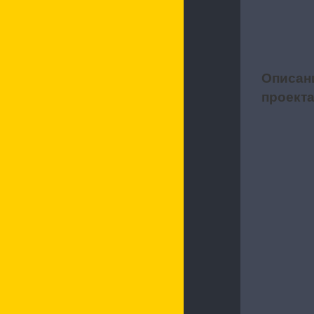
Описан
1
проект