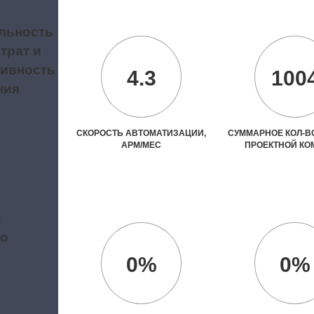
льность
трат и
ивность
4.3
100
ния
СКОРОСТЬ АВТОМАТИЗАЦИИ,
СУММАРНОЕ КОЛ-ВО
АРМ/МЕС
ПРОЕКТНОЙ К
и
во
0%
0%