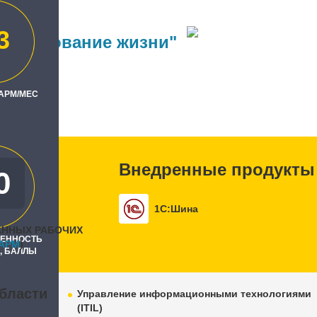
3
Страхование жизни"
ль
 АРМ/МЕС
офт"
Внедренные продукты
0
0
1С:Шина
АННЫХ РАБОЧИХ
РЕННОСТЬ
APM
)
, БАЛЛЫ
бласти
Управление информационными технологиями
(ITIL)