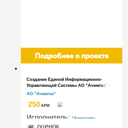
Подробнее о проекте
Создание Единой Информационно-
Управляющей Системы АО "Ачимгаз" в
программном комплексе 1С:ERP
АО "Ачимгаз"
Управление предприятием 2 и
250
1С:Документооборот 8 КОРП
AРМ
Исполнитель:
"Агентство
оценок
46
Прямых Инвестиций", "Артифекс