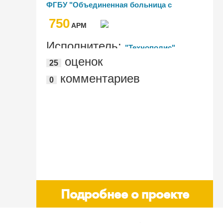
на базе ПП 1С:Медицина. Больница и
ФГБУ "Объединенная больница c
1С:Медицина. Больничная аптека
поликлиникой" Управления делами
750
Президента РФ"
AРМ
Исполнитель:
"Технополис"
оценок
25
комментариев
0
Подробнее о проекте