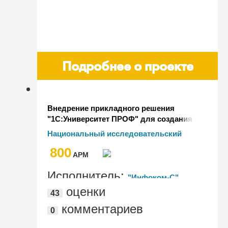
Подробнее о проекте
Внедрение прикладного решения
"1С:Университет ПРОФ" для создания
комплексной автоматизированной
Национальный исследовательский
информационной системы НИТУ
технологический университет "МИСиС"
800
"МИСиС"
AРМ
Исполнитель:
"Инфоком-С"
оценки
43
комментариев
0