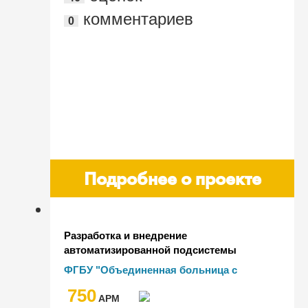
комментариев
0
Проф"
Подробнее о проекте
Разработка и внедрение
автоматизированной подсистемы
управления качеством оказания
ФГБУ "Объединенная больница c
медицинской помощи в ФГБУ ОБП УДП
поликлиникой" Управления делами
750
РФ
Президента РФ"
AРМ