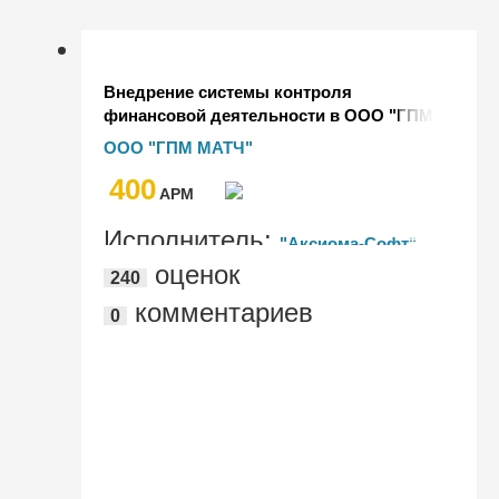
Внедрение системы контроля
финансовой деятельности в ООО "ГПМ
Матч" на базе "1С:Управление
ООО "ГПМ МАТЧ"
холдингом 8"
400
AРМ
Исполнитель:
"Аксиома-Софт"
оценок
240
комментариев
0