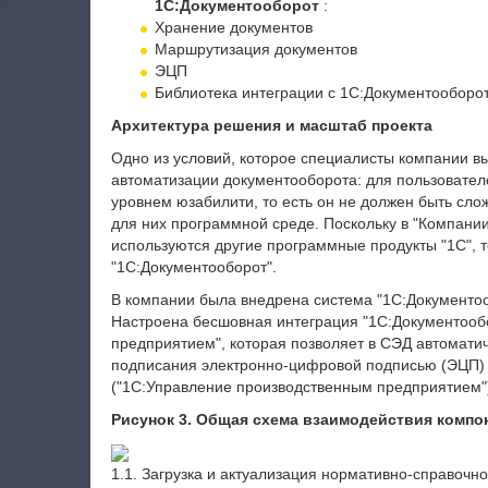
а
1С:Документооборот
:
Хранение документов
Маршрутизация документов
ЭЦП
Библиотека интеграции с 1С:Документооборот
Архитектура решения и масштаб проекта
Одно из условий, которое специалисты компании в
автоматизации документооборота: для пользовате
уровнем юзабилити, то есть он не должен быть сл
для них программной среде. Поскольку в "Компан
используются другие программные продукты "1С", 
"1С:Документооборот".
В компании была внедрена система "1С:Документоо
Настроена бесшовная интеграция "1С:Документооб
предприятием", которая позволяет в СЭД автоматич
подписания электронно-цифровой подписью (ЭЦП) д
("1С:Управление производственным предприятием"
Рисунок 3. Общая схема взаимодействия компо
1.1. Загрузка и актуализация нормативно-справоч