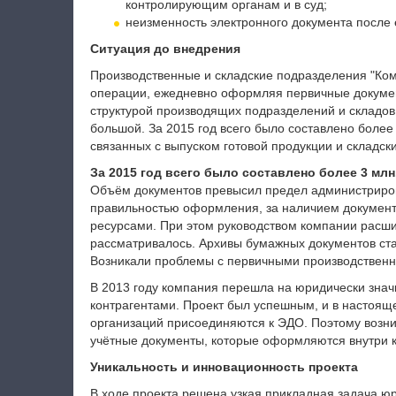
контролирующим органам и в суд;
неизменность электронного документа после
Ситуация до внедрения
Производственные и складские подразделения "Ко
операции, ежедневно оформляя первичные докумен
структурой производящих подразделений и складов
большой. За 2015 год всего было составлено более
связанных с выпуском готовой продукции и складс
За 2015 год всего было составлено более 3 мл
Объём документов превысил предел администриров
правильностью оформления, за наличием документ
ресурсами. При этом руководством компании расши
рассматривалось. Архивы бумажных документов ст
Возникали проблемы с первичными производственн
В 2013 году компания перешла на юридически зна
контрагентами. Проект был успешным, и в настоящ
организаций присоединяются к ЭДО. Поэтому возни
учётные документы, которые оформляются внутри 
Уникальность и инновационность проекта
В ходе проекта решена узкая прикладная задача ю