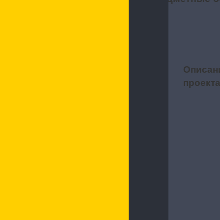
Описан
1
проект