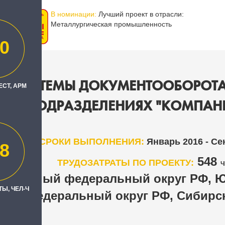
В номинации:
Лучший проект в отрасли:
Металлургическая промышленность
0
Е СИСТЕМЫ ДОКУМЕНТООБОРОТА
ЕСТ, АРМ
КИХ ПОДРАЗДЕЛЕНИЯХ "КОМПАН
СРОКИ ВЫПОЛНЕНИЯ:
Январь 2016 - Се
8
548
ТРУДОЗАТРАТЫ ПО ПРОЕКТУ:
Ч
тральный федеральный округ РФ, 
Ы, ЧЕЛ-Ч
ский федеральный округ РФ, Сибирс