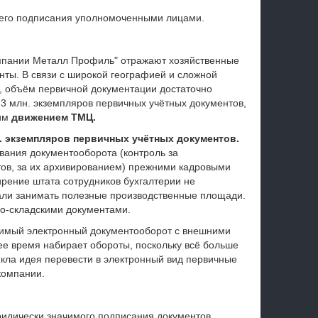
 его подписания уполномоченными лицами.
мпании Металл Профиль" отражают хозяйственные
ты. В связи с широкой географией и сложной
, объём первичной документации достаточно
 3 млн. экземпляров первичных учётных документов,
ким
движением ТМЦ.
н. экземпляров первичных учётных документов.
ания документооборота (контроль за
ов, за их архивированием) прежними кадровыми
рение штата сотрудников бухгалтерии не
али занимать полезные производственные площади.
о-складскими документами.
чимый электронный документооборот с внешними
ее время набирает обороты, поскольку всё больше
кла идея перевести в электронный вид первичные
компании.
ридически значимого подписания документов