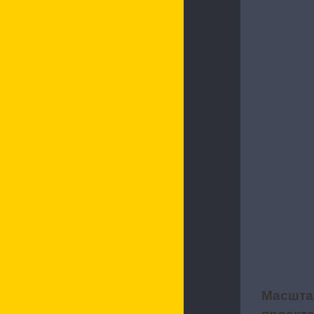
Характерис
Масшта
2