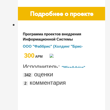
Подробнее о проекте
Программа проектов внедрения
Информационной Системы
Управленческого Учета на базе
ООО "Фаббрис" (Холдинг "Брис-
"1С:ERP", "1С:Документооборот КОРП",
Босфор")
300
"1С:Бухгалтерия КОРП" для Холдинга
AРМ
"Брис-Босфор"
Исполнитель:
"WiseAdvice"
оценки
342
комментария
2