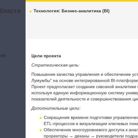
бласти
Технология: Бизнес-аналитика (BI)
ие
Цели проекта
а
Стратегическая цель:
Повышение качества управления и обеспечение ус
Лумумбы
" на основе интегрированной BI-платформ
Проект предполагает создание сквозной аналитики
используя единую информационную систему универ
показателей деятельности и совершенствования ци
Дополнительные цели:
Сокращение времени подготовки управленческ
ETL-процессов и визуализации ключевых пока
Обеспечение многоуровневого доступа к ана
проректоры → деканы → руководители подра