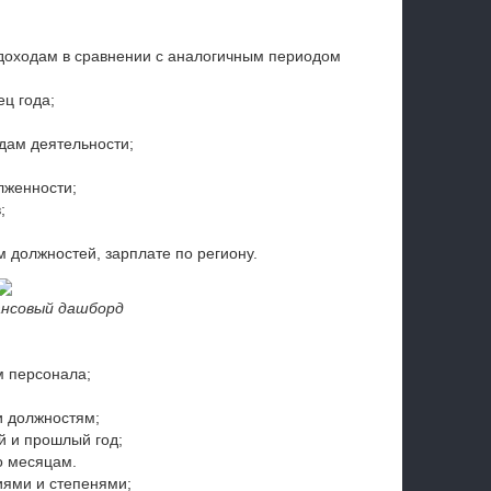
доходам в сравнении с аналогичным периодом
ц года;
дам деятельности;
лженности;
;
 должностей, зарплате по региону.
ансовый дашборд
м персонала;
;
и должностям;
й и прошлый год;
о месяцам.
иями и степенями;