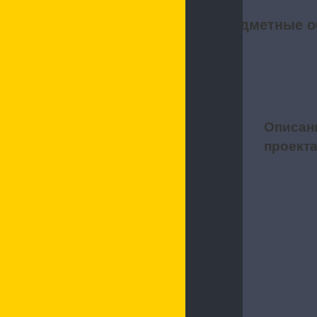
Предметные о
Описан
1
проект