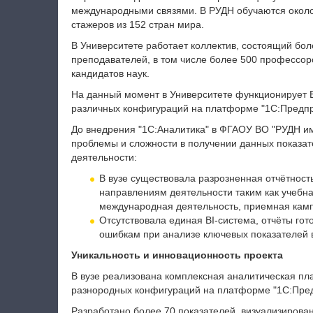
международными связями.
В РУДН обучаются около
стажеров из 152 стран мира.
В Университете работает коллектив, состоящий боле
преподавателей, в том числе более 500 профессоро
кандидатов наук.
На данный момент в Университете функционирует
различных конфигураций на платформе "1С:Предпр
До внедрения "1С:Аналитика" в ФГАОУ ВО "РУДН и
проблемы и сложности в получении данных показа
деятельности:
В вузе существовала разрозненная отчётнос
направлениям деятельности таким как учебна
международная деятельность, приемная кам
Отсутствовала единая BI-система, отчёты гот
ошибкам при анализе ключевых показателей в
Уникальность и инновационность проекта
В вузе реализована комплексная аналитическая п
разнородных конфигураций на платформе "1С:Пред
Разработано более 70 показателей, визуализирова