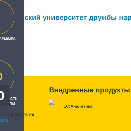
Российский университет дружбы на
 АРМ/МЕС
ль
ента"
0
Внедренные продукты
0
РЕННОСТЬ
, БАЛЛЫ
1С:Аналитика
АННЫХ РАБОЧИХ
APM
)