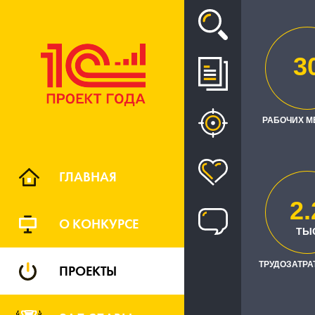
Проект
3
РАЗВИТИ
АНАЛИЗ
РАБОЧИХ М
ПАТР
ГЛАВНАЯ
2.
О КОНКУРСЕ
ТЫ
ТРУДОЗАТРАТ
ПРОЕКТЫ