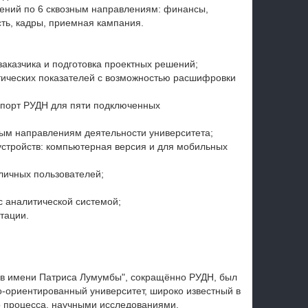
ений по 6 сквозным направлениям: финансы,
сть, кадры, приемная кампания.
аказчика и подготовка проектных решений;
тических показателей с возможностью расшифровки
спорт РУДН для пяти подключенных
ым направлениям деятельности университета;
устройств: компьютерная версия и для мобильных
зличных пользователей;
с аналитической системой;
тации.
в имени Патриса Лумумбы", сокращённо РУДН, был
о-ориентированный университет, широко известный в
о процесса, научными исследованиями,