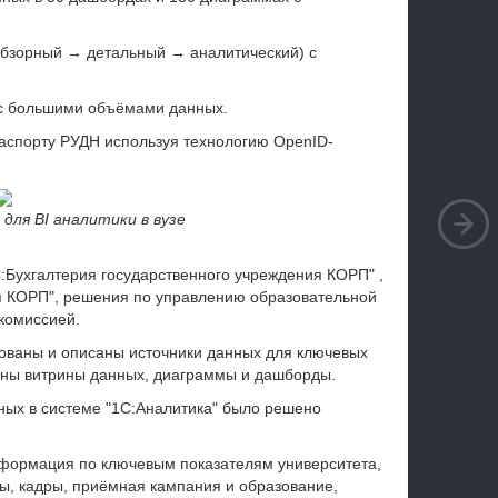
обзорный → детальный → аналитический) с
 с большими объёмами данных.
паспорту РУДН используя технологию
OpenID-
 для BI аналитики в вузе
Бухгалтерия государственного учреждения КОРП" ,
я КОРП", решения по управлению образовательной
комиссией.
ованы и описаны источники данных для ключевых
аны витрины данных, диаграммы и дашборды.
ных в системе "1С:Аналитика" было решено
формация по ключевым показателям университета,
ы, кадры, приёмная кампания и образование,