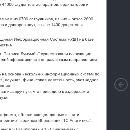
 44000 студентов, аспирантов, ординаторов и
е чем из 6700 сотрудников, из них – около 2600
в и докторов наук, свыше 1400 доцентов и
 Единая Информационная Система РУДН на базе
иятие".
м. Патриса Лумумбы" существовали следующие
телей эффективности по различным направлениям
ть на основе нескольких информационных систем по
я, научная, финансовая деятельность, учет кадров,
пания.
овились вручную, что приводило к задержкам и
уза.
латформа, объединяющая данные из пяти
приятие" в едином BI-решении "1С:Аналитика".
нных в 30 дашбордах и 150 диаграммах с