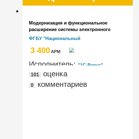
Модернизация и функциональное
расширение системы электронного
документооборота на базе
ФГБУ "Национальный
"1С:Документооборот
исследовательский центр
3 400
государственного учреждения"
"Курчатовский институт" (НИЦ
AРМ
"Курчатовский институт")
Исполнитель:
"1С-Рарус"
оценка
101
комментариев
0