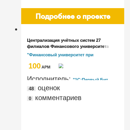
Подробнее о проекте
Централизация учётных систем 27
филиалов Финансового университета
на базе "1С:БГУ КОРП" с
"Финансовый университет при
подключением к инфраструктуре
Правительстве Российской Федерации"
100
электронного Правительства РФ
AРМ
Исполнитель:
"1С:Первый Бит,
оценок
48
Москва, м. Марксистская"
комментариев
0