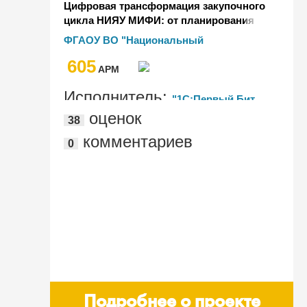
Цифровая трансформация закупочного
цикла НИЯУ МИФИ: от планирования
до финансового обязательства с
ФГАОУ ВО "Национальный
подключением к сервисам
исследовательский ядерный
605
электронного правительства РФ
университете "МИФИ"
AРМ
Исполнитель:
"1С:Первый Бит,
оценок
38
Москва, м. Марксистская"
комментариев
0
Подробнее о проекте