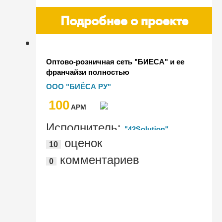
Подробнее о проекте
Оптово-розничная сеть "БИЕСА" и ее
франчайзи полностью
автоматизированы с помощью
ООО "БИЁСА РУ"
"1С:Управление торговлей и
100
взаимоотношениями с клиентами
AРМ
(CRM)" и "1С:Бухгалтерия"
Исполнитель:
"42Solution"
оценок
10
комментариев
0