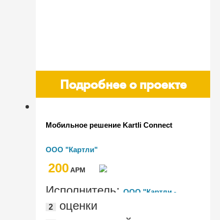
Подробнее о проекте
Мобильное решение Kartli Connect
ООО "Картли"
200
AРМ
Исполнитель:
ООО "Картли -
оценки
2
Информационные технологии"