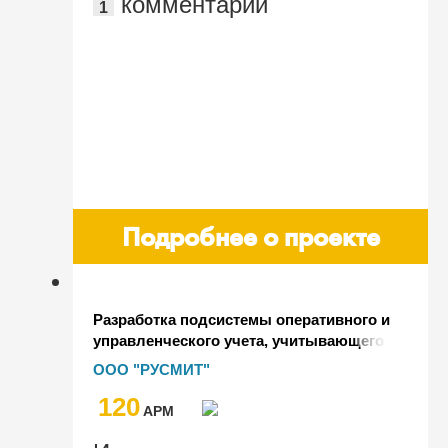
комментарий
1
Подробнее о проекте
Разработка подсистемы оперативного и
управленческого учета, учитывающего
специфику свиноводческого
ООО "РУСМИТ"
предприятия, для системы "1С:ERP
120
Управление предприятием"
AРМ