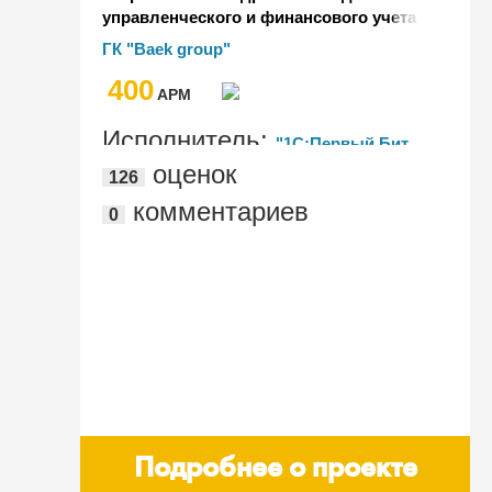
управленческого и финансового учета
в холдинговой структуре на базе
ГК "Baek group"
1С:Бухгалтерии КОРП и БИТ.Финанс
400
Холдинг
AРМ
Исполнитель:
"1С:Первый Бит,
оценок
126
Хабаровск"
комментариев
0
Подробнее о проекте