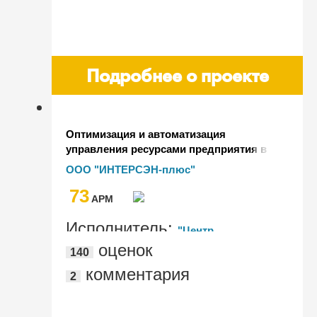
Подробнее о проекте
Оптимизация и автоматизация
управления ресурсами предприятия в
ООО "ИНТЕРСЭН-плюс"
ООО "ИНТЕРСЭН-плюс"
73
AРМ
Исполнитель:
"Центр
оценок
140
Автоматизации"
комментария
2