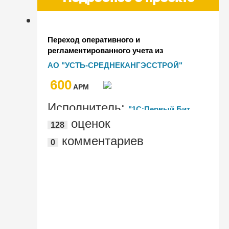
Переход оперативного и
регламентированного учета из
1С:Бухгалтерия в 1С:ERP Управление
АО "УСТЬ-СРЕДНЕКАНГЭССТРОЙ"
строительной организацией и
600
ускорение процессов Казначейства с
AРМ
помощью БИТ.Финанс
Исполнитель:
"1С:Первый Бит,
оценок
128
Хабаровск"
комментариев
0