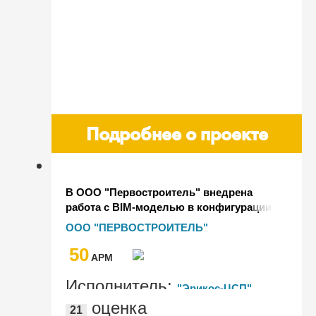
Подробнее о проекте
В ООО "Первостроитель" внедрена
работа с BIM-моделью в конфигурации
"1С:ERP Управление строительной
ООО "ПЕРВОСТРОИТЕЛЬ"
организацией 2"
50
AРМ
Исполнитель:
"Эрикос-ЦСП",
оценка
21
"Уральский ТИМ-центр"