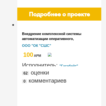
Подробнее о проекте
Внедрение комплексной системы
автоматизации оперативного,
управленческого, регламентированного
ООО "ОК "СШС"
учёта в объединённой компании
100
"Сибшахтострой" на базе "1С:ERP УСО"
AРМ
Исполнитель:
"Гигабайт"
оценки
62
комментариев
0