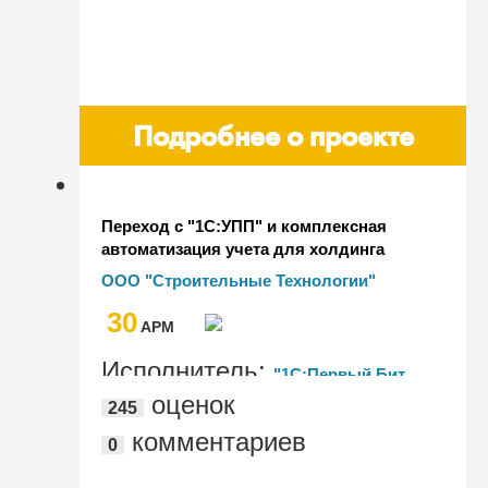
Подробнее о проекте
Переход с "1С:УПП" и комплексная
автоматизация учета для холдинга
ООО "Строительные Технологии"
ООО "Строительные Технологии"
30
AРМ
Исполнитель:
"1C:Первый Бит,
оценок
245
Нижний Новгород, пл. Минина"
комментариев
0