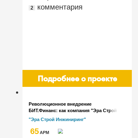
комментария
2
Подробнее о проекте
Революционное внедрение
БИТ.Финанс: как компания "Эра Строй
Инжиниринг" достигла новых высот в
"Эра Строй Инжиниринг"
учете и управлении
65
AРМ