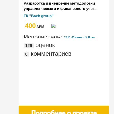
Разработка и внедрение методологии
управленческого и финансового учета
в холдинговой структуре на базе
ГК "Baek group"
1С:Бухгалтерии КОРП и БИТ.Финанс
400
Холдинг
AРМ
Исполнитель:
"1С:Первый Бит,
оценок
126
Хабаровск"
комментариев
0
Подробнее о проекте