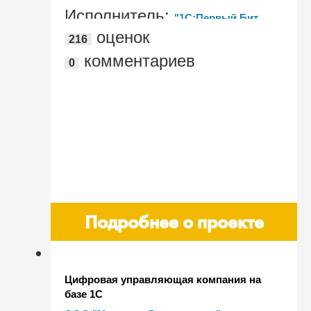
Исполнитель:
"1С:Первый Бит,
оценок
216
Санкт-Петербург – Центральный офис"
комментариев
0
Подробнее о проекте
Цифровая управляющая компания на
базе 1С