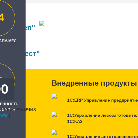
4
вичдрев"
ль
 АРМ/МЕС
ФО-Брест"
0
Внедренные продукты
00
1С:ERP Управление предприяти
РЕННОСТЬ
АННЫХ РАБОЧИХ
, БАЛЛЫ
1С:Управление лесозаготовите
APM
)
1С:КА2
1С:Управление автотранспорто