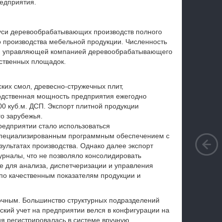
едприятия.
аруси деревообрабатывающих
производств полного
до производства мебельной продукции.
Численность
тся управляющей компанией деревообрабатывающего
дственных площадок.
ких смол, древесно-стружечных плит,
одственная мощность предприятия ежегодно
00 куб.м. ДСП. Экспорт плитной продукции
го зарубежья.
едприятии стало использоваться
специализированным программным обеспечением с
ультатах производства. Однако далее экспорт
рналы, что не позволяло консолидировать
 для анализа, диспетчеризации и управления
 по качественным показателям продукции и
очным. Большинство структурных подразделений
ский учет на предприятии велся в конфигурации на
ия регистрировалась в системе вручную