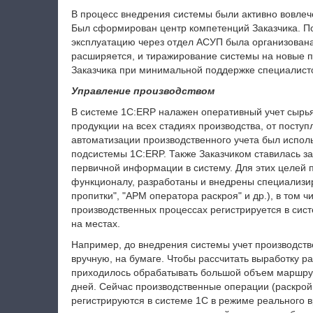
В процесс внедрения системы были активно вовле
Был сформирован центр компетенций Заказчика. П
эксплуатацию через отдел АСУП была организован
расширяется, и тиражирование системы на новые 
Заказчика при минимальной поддержке специалис
Управление производством
В системе 1С:ERP налажен оперативный учет сырья
продукции на всех стадиях производства, от посту
автоматизации производственного учета был испо
подсистемы 1С:ERP. Также Заказчиком ставилась за
первичной информации в систему. Для этих целей 
функционалу, разработаны и внедрены специализи
пропитки", "АРМ оператора раскроя" и др.), в том
производственных процессах регистрируется в сис
на местах.
Например, до внедрения системы учет производств
вручную, на бумаге. Чтобы рассчитать выработку 
приходилось обрабатывать большой объем маршрут
дней. Сейчас производственные операции (раскрой, 
регистрируются в системе 1С в режиме реального 