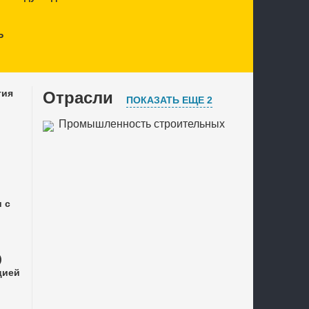
P
тия
Отрасли
ПОКАЗАТЬ ЕЩЕ 2
Промышленность строительных
материалов
Лесная и деревообрабатывающая
промышленность
Химическая, нефтехимическая,
 с
фармацевтическая
промышленность
)
цией