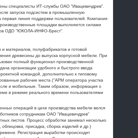
чены специалисты ИТ-службы ОАО "Ивацевичдрев".
осле запуска подсистем в промышленную
а первая линия поддержки пользователей. Компания
производственные площадки выполняется силами
тов ОДО "ЮКОЛА-ИНФО-Брест".
 и материалов, полуфабрикатов и готовой
пления древесины до выпуска корпусной мебели.
При
льзован полный функционал производственной
дача организации удобного и быстрого ввода
проектной командой, дополнительно к типовому
рованные рабочие места ("АРМ оператора участка
 числе и мобильные. Таким образом, информация о
теме в режиме реального времени пользователями
енных операций в цехе производства мебели велся
работников сотрудникам ОАО "Ивацевичдрев"
ных листов. Процесс обработки занимал несколько
облицовка, присадка, сборка изделий и др.)
времени. Регистрация выработки происходит