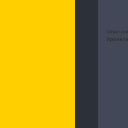
Описан
1
проект