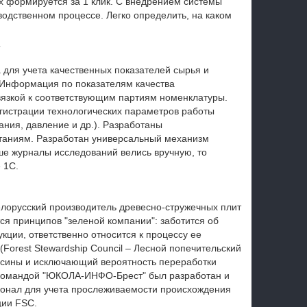
х формируется за 1 клик.
С внедрением системы
одственном процессе. Легко определить, на каком
 для учета качественных показателей сырья и
 Информация по показателям качества
вязкой к соответствующим партиям номенклатуры.
гистрации технологических параметров работы
ния, давление и др.). Разработаны
таниям. Разработан универсальный механизм
е журналы исследований велись вручную, то
 1С.
елорусский производитель древесно-стружечных плит
ся принципов "зеленой компании": заботится об
кции, ответственно относится к процессу ее
Forest Stewardship Council – Лесной попечительский
есины и исключающий вероятность переработки
командой "ЮКОЛА-ИНФО-Брест" был разработан и
онал для учета прослеживаемости происхождения
ции FSC.