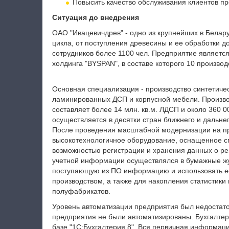
Повысить качество обслуживания клиентов пр
Ситуация до внедрения
ОАО "Ивацевичдрев" - одно из крупнейших в Бел
цикла, от поступления древесины и ее обработки 
сотрудников более 1100 чел. Предприятие являе
холдинга "BYSPAN", в составе которого 10 произво
Основная специализация - производство синтетичес
ламинированных ДСП и корпусной мебели. Произв
составляет более 14 млн. кв.м. ЛДСП и около 360 0
осуществляется в десятки стран ближнего и дальне
После проведения масштабной модернизации на пр
высокотехнологичное оборудование, оснащенное 
возможностью регистрации и хранения данных о рез
учетной информации осуществлялся в бумажные жу
поступающую из ПО информацию и использовать ее
производством, а также для накопления статистики
полуфабрикатов.
Уровень автоматизации предприятия был недостат
предприятия не были автоматизированы. Бухгалтер
базе "1С:Бухгалтерия 8". Вся первичная информац