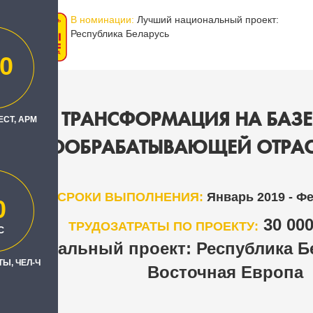
В номинации:
Лучший национальный проект:
Республика Беларусь
0
ОВАЯ ТРАНСФОРМАЦИЯ НА БАЗЕ
ЕСТ, АРМ
ДЕРЕВООБРАБАТЫВАЮЩЕЙ ОТРАС
СРОКИ ВЫПОЛНЕНИЯ:
Январь 2019 - Ф
0
30 00
ТРУДОЗАТРАТЫ ПО ПРОЕКТУ:
С
ациональный проект: Республика Бе
Ы, ЧЕЛ-Ч
Восточная Европа