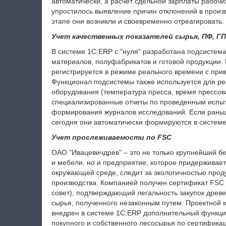
автоматически, а расчет сдельной зарплаты рабочи
упростилось выявление причин отклонений в произв
этапе они возникли и своевременно отреагировать.
Учет качественных показателей сырья, ПФ, ГП
В системе 1С:ERP с "нуля" разработана подсистема
материалов, полуфабрикатов и готовой продукции.
регистрируется в режиме реального времени с при
Функционал подсистемы также используется для ре
оборудования (температура пресса, время прессова
специализированные отчеты по проведенным испы
формирования журналов исследований. Если раньш
сегодня они автоматически формируются в системе
Учет прослеживаемости по FSC
ОАО "Ивацевичдрев" – это не только крупнейший б
и мебели, но и предприятие, которое придерживает
окружающей среде, следит за экологичностью проду
производства. Компанией получен сертификат FSC (
совет), подтверждающий легальность закупок древ
сырья, полученного незаконным путем.
Проектной 
внедрен в системе 1С:ERP дополнительный функци
покупного и собственного лесосырья по сертифика