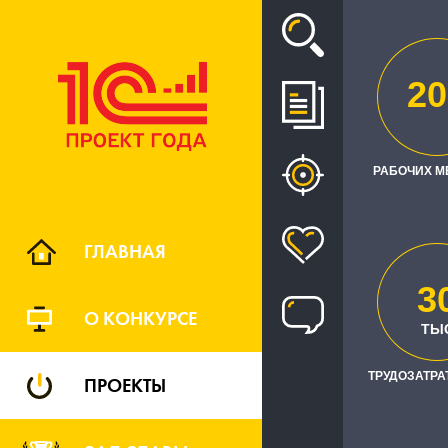
Проект
20
ЦИФР
РАБОЧИХ М
ГЛАВНАЯ
3
О КОНКУРСЕ
ТЫ
Н
РЕГИОН
ТРУДОЗАТРАТ
ПРОЕКТЫ