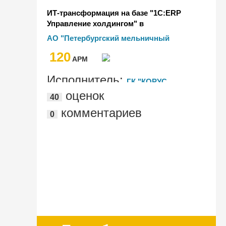
ИТ-трансформация на базе "1С:ERP
Управление холдингом" в
"Петербургском мельничном
АО "Петербургский мельничный
комбинате"
комбинат"
120
AРМ
Исполнитель:
ГК "КОРУС
оценок
40
Консалтинг"
комментариев
0