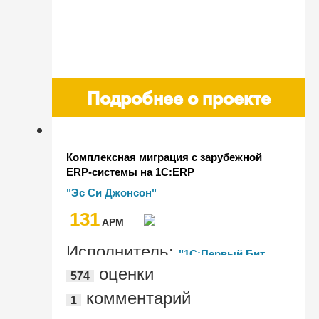
Подробнее о проекте
Комплексная миграция c зарубежной
ERP-системы на 1С:ERP
"Эс Си Джонсон"
131
AРМ
Исполнитель:
"1С:Первый Бит,
оценки
574
Москва - м. Белорусская"
комментарий
1