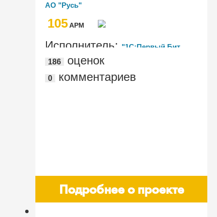
птицефабрик в Сибири АО "Русь"
АО "Русь"
105
AРМ
Исполнитель:
"1С:Первый Бит,
оценок
186
Омск", Департамент ИЦР АО "Русь"
комментариев
0
Подробнее о проекте