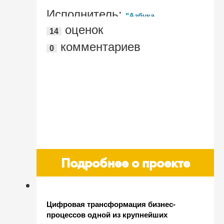
для Беларуси"
Исполнитель:
"Азбука
оценок
14
управления"
комментариев
0
Подробнее о проекте
Цифровая трансформация бизнес-
процессов одной из крупнейших