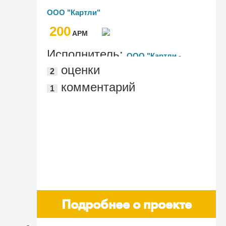
ООО "Картли"
200
AРМ
Исполнитель:
ООО "Картли -
оценки
2
Информационные технологии"
комментарий
1
Подробнее о проекте