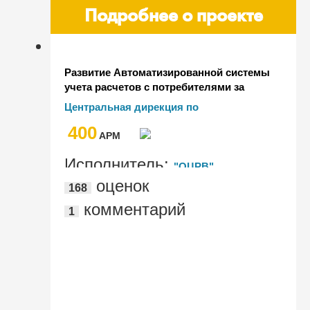
Подробнее о проекте
Развитие Автоматизированной системы
учета расчетов с потребителями за
жилищно-коммунальные услуги и
Центральная дирекция по
ведение претензионно-исковой работы
тепловодоснабжению – филиал ОАО
400
(АСУ ЖКХ)
"РЖД"
AРМ
Исполнитель:
"ОЦРВ"
оценок
168
комментарий
1