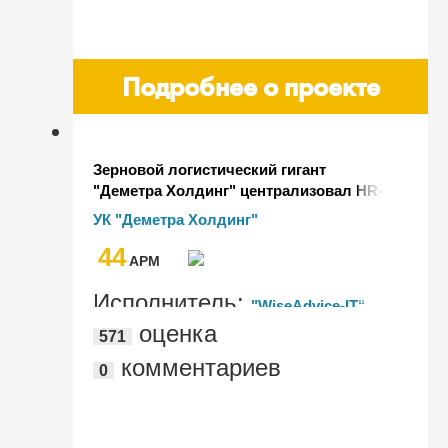
Подробнее о проекте
Зерновой логистический гигант
"Деметра Холдинг" централизовал HR-
процессы и выплату зарплаты 2000
УК "Деметра Холдинг"
сотрудникам в "1С:Зарплата и
44
управление персоналом КОРП" ред. 3.1
AРМ
Исполнитель:
"WiseAdvice-IT"
оценка
571
комментариев
0