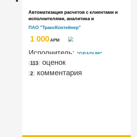
Автоматизация расчетов с клиентами и
исполнителями, аналитика и
формирование отчетности ПАО
ПАО "ТрансКонтейнер"
"ТрансКонтейнер" на базе "1С:ERP
1 000
Управление предприятием"
AРМ
Исполнитель:
"GRADUM"
оценок
113
комментария
2