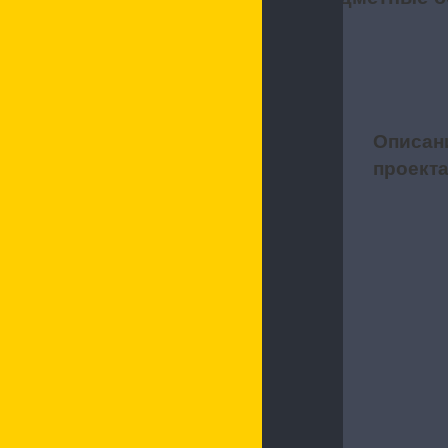
Описан
1
проект