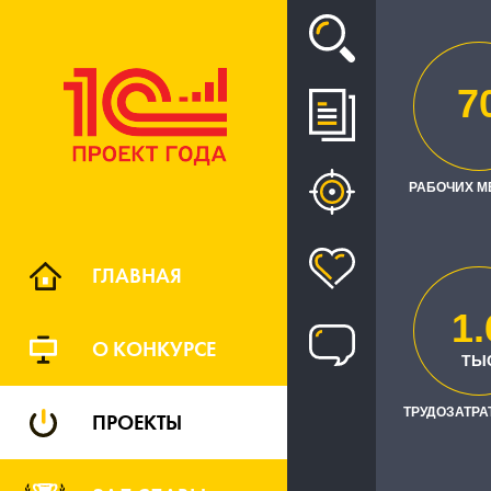
Проект
7
ВНЕ
РАБОЧИХ М
ГЛАВНАЯ
1.
О КОНКУРСЕ
ТЫ
Южн
РЕГИОН
ТРУДОЗАТРАТ
ПРОЕКТЫ