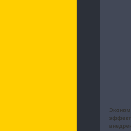
Эконом
5
эффект
внедре