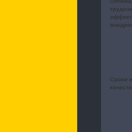
Оптима
3
трудоза
эффект
внедре
Сроки 
4
качест