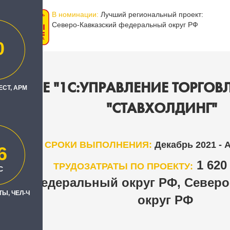
В номинации:
Лучший региональный проект:
Северо-Кавказский федеральный округ РФ
0
ДРЕНИЕ "1С:УПРАВЛЕНИЕ ТОРГОВЛ
ЕСТ, АРМ
"СТАВХОЛДИНГ"
СРОКИ ВЫПОЛНЕНИЯ:
Декабрь 2021 - А
6
1 62
ТРУДОЗАТРАТЫ ПО ПРОЕКТУ:
С
ый федеральный округ РФ, Северо
Ы, ЧЕЛ-Ч
округ РФ