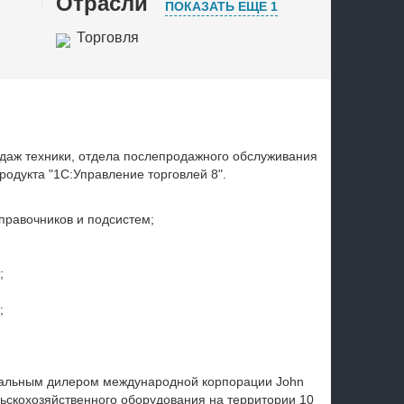
Отрасли
ПОКАЗАТЬ ЕЩЕ 1
Торговля
Транспорт и логистика
даж техники, отдела послепродажного обслуживания
родукта "1С:Управление торговлей 8".
правочников и подсистем;
;
;
иальным дилером международной корпорации John
льскохозяйственного оборудования на территории 10