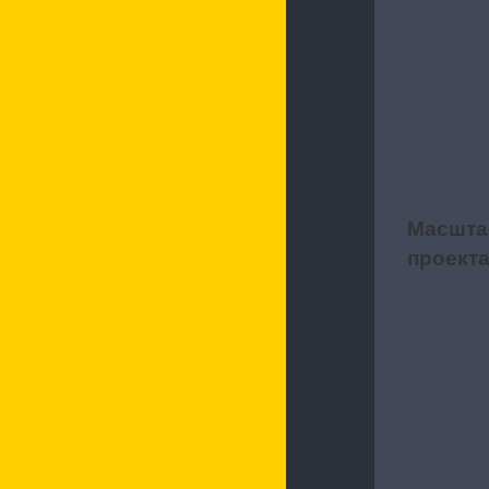
Характерис
Масшта
2
проект