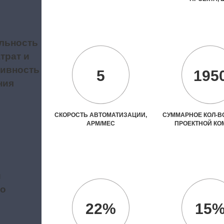
льность
трат и
ивность
5
195
ния
СКОРОСТЬ АВТОМАТИЗАЦИИ,
СУММАРНОЕ КОЛ-ВО
АРМ/МЕС
ПРОЕКТНОЙ К
и
во
22%
15