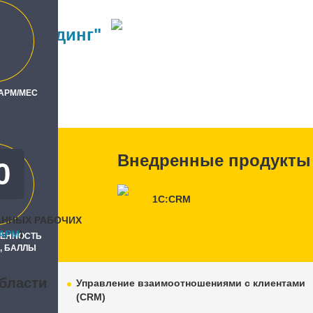
тавхолдинг"
ль
Тек"
 АРМ/МЕС
Внедренные продукты
0
1С:CRM
АННЫХ РАБОЧИХ
APM
)
РЕННОСТЬ
, БАЛЛЫ
бласти
Управление взаимоотношениями с клиентами
(CRM)