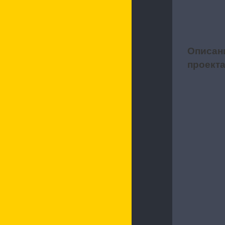
Описан
1
проект