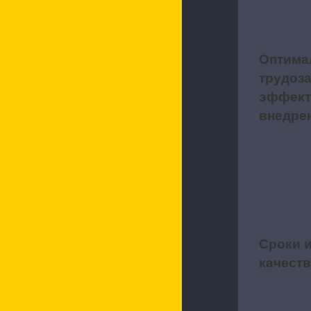
Оптима
3
трудоза
эффект
внедре
Сроки 
4
качест