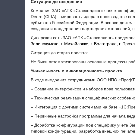
Ситуация до внедрения
Компания ЗАО «АПК «Ставхолдинг» является офиц
Deere (США) – мирового лидера в производстве се
субъектов Российской Федерации. В основе деятел
создания и поддержания партнерских отношений, п
Дилерская сеть ЗАО «АПК «Ставхолдинг» предста
Зеленокумске
,
г. Михайловке
,
г. Волгограде
,
г. Прох
Ситуация до старта проекта:
Не были автоматизированы основные процессы раб
Уникальность и инновационность проекта
В ходе внедрения сотрудниками ООО НПО «ПрофТ
– Создание интерфейсов и наборов прав пользоват
– Техническая реализация специфических особеннос
– Интеграция с другими системами на базе «1С:Пр
– Первичные настройки программы для начала веде
– Доработка конфигурации под специфику учета Зак
типовой конфигурации, разработка внешних печатн