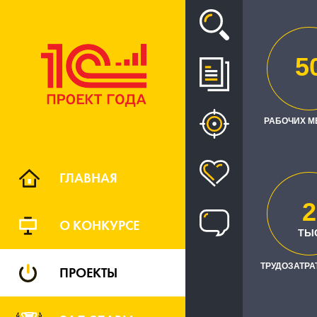
Проект
5
ВНЕ
РАБОЧИХ М
ГЛАВНАЯ
2
Южн
О КОНКУРСЕ
РЕГИОН
ТЫ
ТРУДОЗАТРАТ
ПРОЕКТЫ