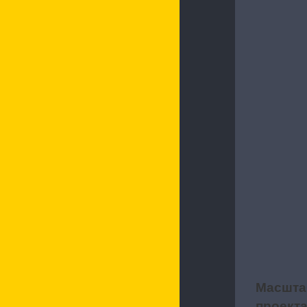
Характерис
Масшта
2
проект