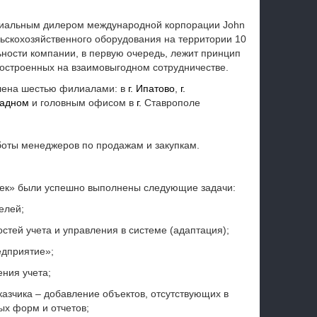
иальным дилером международной корпорации John
льскохозяйственного оборудования на территории 10
ьности компании, в первую очередь, лежит принцип
остроенных на взаимовыгодном сотрудничестве.
влена шестью филиалами: в
г. Ипатово
,
г.
ладном
и головным офисом в
г.
Ставрополе
оты менеджеров по продажам и закупкам.
ек» были успешно выполнены следующие задачи:
елей;
тей учета и управления в системе (адаптация);
едприятие»;
ния учета;
азчика – добавление объектов, отсутствующих в
ых форм и отчетов;