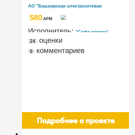
"1С:Предприятие 8. ERP Управление
АО "Башкирская электросетевая
предприятием 2"
компания"
580
AРМ
Исполнитель:
"Софт-портал"
оценки
24
комментариев
0
Подробнее о проекте