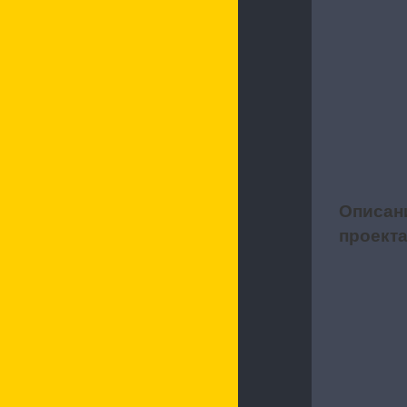
Описан
1
проект