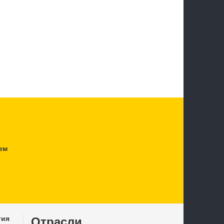
ем
тия
Отрасли