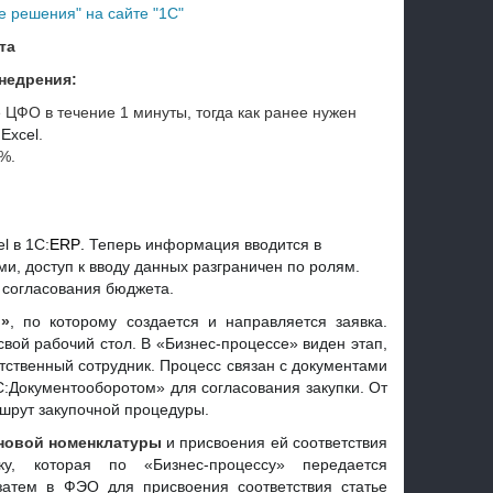
 решения" на сайте "1С"
та
недрения:
 ЦФО в течение 1 минуты, тогда как ранее нужен
 Excel
.
%.
l в 1С:
ERP
.
Теперь информация вводится в
, доступ к вводу данных разграничен по ролям.
 согласования бюджета.
и»
, по которому создается и направляется заявка.
вой рабочий стол. В «Бизнес-процессе» виден этап,
тственный сотрудник. Процесс связан с документами
С:Документооборотом» для согласования закупки. От
шрут закупочной процедуры.
 новой номенклатуры
и присвоения ей соответствия
у, которая по «Бизнес-процессу» передается
затем в ФЭО для присвоения соответствия статье