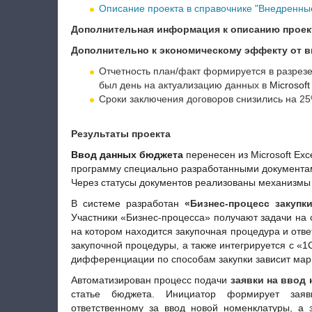
Описание проекта в справочнике "Внедренные
Дополнительная информация к описанию проек
Дополнительно к экономическому эффекту от в
Отчетность план/факт формируется в разрезе
был день на актуализацию данных в
Microsoft
Сроки заключения договоров снизились на 25
Результаты проекта
Ввод данных бюджета
перенесен из Microsoft Exce
программу специально разработанными документами
Через статусы документов реализованы механизмы
В системе разработан
«Бизнес-процесс закупк
Участники «Бизнес-процесса» получают задачи на с
на котором находится закупочная процедура и отве
закупочной процедуры, а также интегрируется с «1
дифференциации по способам закупки зависит мар
Автоматизирован процесс подачи
заявки на ввод
статье бюджета. Инициатор формирует заявк
ответственному за ввод новой номенклатуры, а 