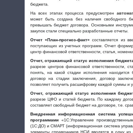
бюджета.
На всех этапах процесса предусмотрен
автома
может быть создана без наличия свободного б
превышать бюджет договора. Основными инструм
закупок стали специально разработанные отчеты.
Отчет «План-прогноз-факт»
составляется из вв
поступающих из учетных программ. Отчет формиру
центр финансовой ответственности, статья, номенк
Отчет, отражающий статус исполнения бюджет
разрезе центров финансовой ответственности, ст
понять, на какой стадии исполнения находится 
договор на стадии заключения, договор заключ
позволяет получить расшифровку каждой суммы и 
Отчет, отражающий статус исполнения бюдже
разрезе ЦФО и статей бюджета. По каждому догов
составляет свободный бюджет на договоре, т.е. срав
Внедренная информационная система успеш
программами
«1С:Управление производственны
(1С:ДО) и СМАРТ (информационная система управл
элементы справочников НСИ вводятся в одну из 