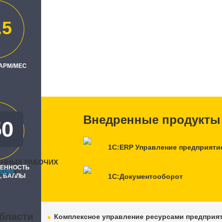
.5
о"
ль
 АРМ/МЕС
"
Внедренные продукты
50
0
1С:ERP Управление предприяти
АННЫХ РАБОЧИХ
РЕННОСТЬ
APM
)
, БАЛЛЫ
1С:Документооборот
бласти
Комплексное управление ресурсами предприя