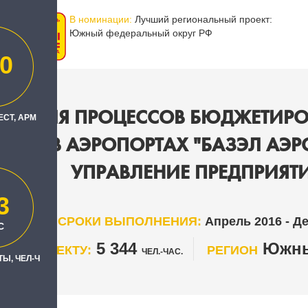
В номинации:
Лучший региональный проект:
Южный федеральный округ РФ
0
ИЗАЦИЯ ПРОЦЕССОВ БЮДЖЕТИРО
ЕСТ, АРМ
ОСТИ В АЭРОПОРТАХ "БАЗЭЛ АЭР
УПРАВЛЕНИЕ ПРЕДПРИЯТИ
3
СРОКИ ВЫПОЛНЕНИЯ:
Апрель 2016 - Д
С
5 344
Южны
 ПО ПРОЕКТУ:
РЕГИОН
ЧЕЛ.-ЧАС.
Ы, ЧЕЛ-Ч