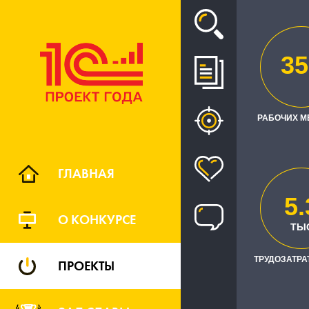
Проект
35
АВТОМАТ
РАБОЧИХ М
ДЕЯТЕЛЬН
ГЛАВНАЯ
5.
О КОНКУРСЕ
ТЫ
ТРУДОЗАТРАТЫ
ТРУДОЗАТРАТ
ПРОЕКТЫ