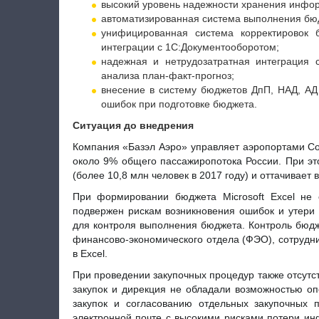
высокий уровень надежности хранения инфо
автоматизированная система выполнения бюд
унифицированная система корректировок 
интеграции с 1С:Документооборотом;
надежная и нетрудозатратная интеграция 
анализа план-факт-прогноз;
внесение в систему бюджетов ДпП, НАД, АД
ошибок при подготовке бюджета.
Ситуация до внедрения
Компания «Базэл Аэро» управляет аэропортами Со
около 9% общего пассажиропотока России. При эт
(более 10,8 млн человек в 2017 году) и оттачивает
При формировании бюджета Microsoft Excel не 
подвержен рискам возникновения ошибок и утер
для контроля выполнения бюджета. Контроль бюдж
финансово-экономического отдела (ФЭО), сотрудни
в Excel.
При проведении закупочных процедур также отсутс
закупок и дирекция не обладали возможностью оп
закупок и согласованию отдельных закупочных 
электронной почте с высокими рисками потери ин