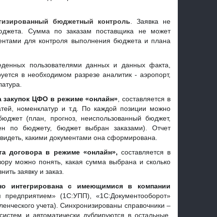
тизированный бюджетный контроль
. Заявка не
юджета. Сумма по заказам поставщика не может
ентами для контроля выполнения бюджета и плана
еденных пользователями данных и данных факта,
ется в необходимом разрезе аналитик - аэропорт,
латура.
а закупок ЦФО в режиме «онлайн»
, составляется в
атей, номенклатур и т.д. По каждой позиции можно
бюджет (план, прогноз, неиспользованный бюджет,
ен по бюджету, бюджет выбран заказами). Отчет
увидеть, какими документами она сформирована.
та договора в режиме «онлайн»,
составляется в
ору можно понять, какая сумма выбрана и сколько
нить заявку и заказ.
но интегрирована с имеющимися в компании
м предприятием» (1С:УПП), «1С:Документооборот»
енческого учета). Синхронизированы справочники –
систем и автоматически дублируются в остальные.