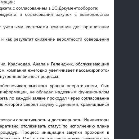
рмации;
жета с согласованием в 1С:Документообороте;
бюджета и согласования закупок с возможностью
с учетными системами компании для организации
 и как результат снижение вероятности совершения
чи, Краснодар, Анапа и Геленджик, обслуживающие
ом компания ежегодно увеличивает пассажиропоток
 внутренние бизнес-процессы.
обеспечивал высокого уровня оперативности, был
и информации, не обладал надежным функционалом
ета по каждой заявке проходил через согласование
к которого сверял закупку с данными, хранящимися
твовали оперативность и достоверность. Инициаторы
еративно отслеживать статус по исполнению плана
процедур. Процесс инициации закупки проходил в
формации. Отсутствовали связи между документами