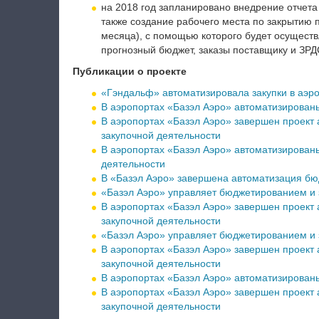
на 2018 год запланировано внедрение отчета
также создание рабочего места по закрытию
месяца), с помощью которого будет осуществ
прогнозный бюджет, заказы поставщику и ЗРД
Публикации о проекте
«Гэндальф» автоматизировала закупки в аэр
В аэропортах «Базэл Аэро» автоматизирован
В аэропортах «Базэл Аэро» завершен проект
закупочной деятельности
В аэропортах «Базэл Аэро» автоматизирован
деятельности
В «Базэл Аэро» завершена автоматизация бю
«Базэл Аэро» управляет бюджетированием и 
В аэропортах «Базэл Аэро» завершен проект
закупочной деятельности
«Базэл Аэро» управляет бюджетированием и 
В аэропортах «Базэл Аэро» завершен проект
закупочной деятельности
В аэропортах «Базэл Аэро» автоматизирован
В аэропортах «Базэл Аэро» завершен проект
закупочной деятельности