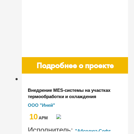
Подробнее о проекте
Внедрение MES-системы на участках
термообработки и охлаждения
продукции с применением технологии
ООО "Иней"
RFID в условиях высокой температуры
10
и влажности
AРМ
Исполнитель:
"Абсолют-Софт