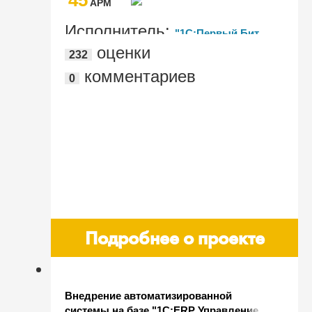
AРМ
Исполнитель:
"1С:Первый Бит,
оценки
232
Воронеж"
комментариев
0
Подробнее о проекте
Внедрение автоматизированной
системы на базе "1С:ERP Управление