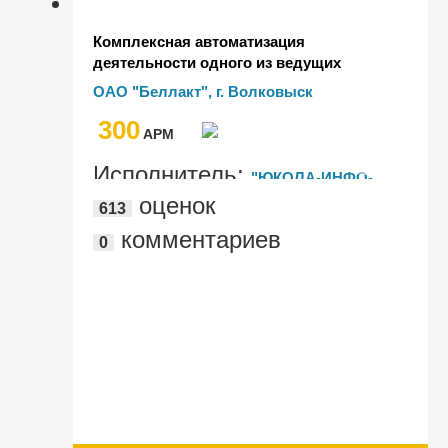
Комплексная автоматизация
деятельности одного из ведущих
производителей молочной продукции
ОАО "Беллакт", г. Волковыск
Республики Беларусь
300
AРМ
Исполнитель:
"ЮКОЛА-ИНФО-
оценок
613
Брест"
комментариев
0