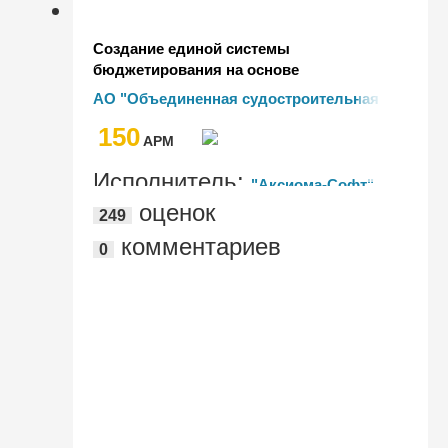
Создание единой системы
бюджетирования на основе
"1С:Управление холдингом 8" в АО
АО "Объединенная судостроительная
"Объединенная судостроительная
корпорация"
150
корпорация" (АО "ОСК")
AРМ
Исполнитель:
"Аксиома-Софт"
оценок
249
комментариев
0