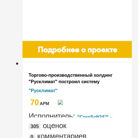
Подробнее о проекте
Торгово-производственный холдинг
"Русклимат" построил систему
бюджетного управления и
"Русклимат"
централизованного казначейства
70
AРМ
Исполнитель:
"CorpSoft24™ -
оценок
305
корпоративные ИТ-сервисы"
комментариев
0