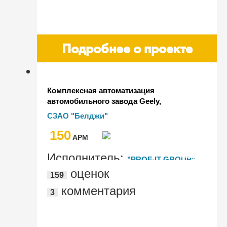
Подробнее о проекте
Комплексная автоматизация
автомобильного завода Geely,
совместного белорусско-китайского
СЗАО "Белджи"
предприятия Белджи: от работы с
150
заказами до управления
AРМ
промышленным оборудованием
Исполнитель:
"PROF-IT GROUP"
оценок
159
комментария
3