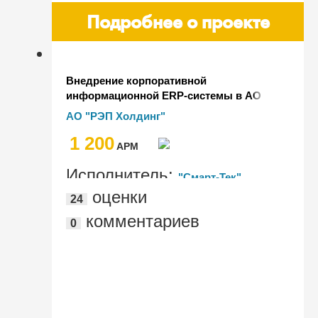
Подробнее о проекте
Внедрение корпоративной
информационной ERP-системы в АО
"РЭПХ"
АО "РЭП Холдинг"
1 200
AРМ
Исполнитель:
"Смарт-Тек",
оценки
24
"СофтБаланс", "Диалог ИТ", "1С-
комментариев
0
Рарус", "ITLand", "artIT", "KoderLine",
"ЮНИС Лабс Солюшинз"