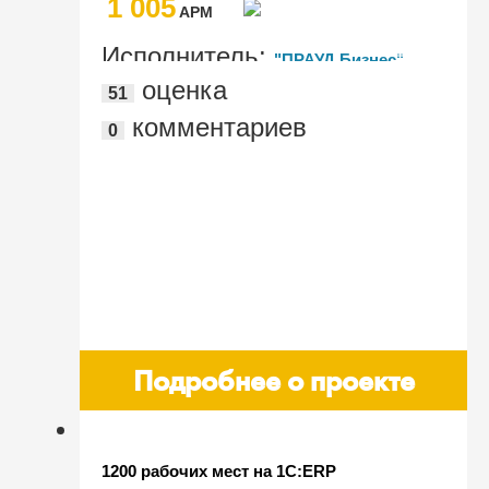
1 005
AРМ
Исполнитель:
"ПРАУД Бизнес"
оценка
51
(группа "ПРАУД")
комментариев
0
Подробнее о проекте
1200 рабочих мест на 1С:ERP