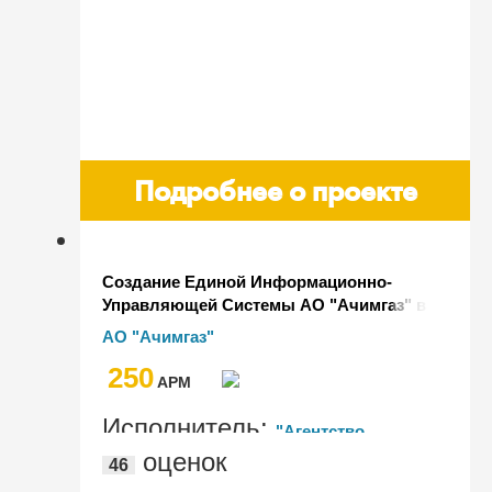
Подробнее о проекте
Создание Единой Информационно-
Управляющей Системы АО "Ачимгаз" в
программном комплексе 1С:ERP
АО "Ачимгаз"
Управление предприятием 2 и
250
1С:Документооборот 8 КОРП
AРМ
Исполнитель:
"Агентство
оценок
46
Прямых Инвестиций", "Артифекс