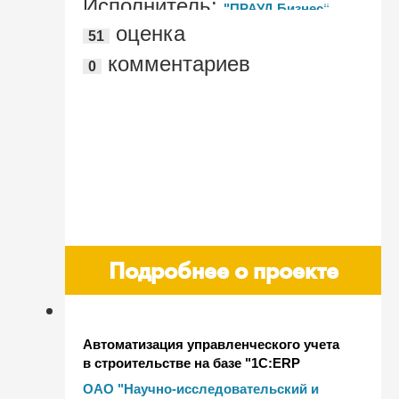
Исполнитель:
"ПРАУД Бизнес"
оценка
51
(группа "ПРАУД")
комментариев
0
Подробнее о проекте
Автоматизация управленческого учета
в строительстве на базе "1С:ERP
Управление строительной
ОАО "Научно-исследовательский и