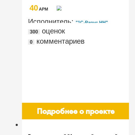
организацией 2"
проектный институт карбамида и
40
продуктов органического синтеза"
AРМ
Исполнитель:
"1С-Рарус НН"
оценок
300
комментариев
0
Подробнее о проекте