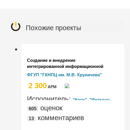
Похожие проекты
Создание и внедрение
интегрированной информационной
системы финансово-экономического
ФГУП "ГКНПЦ им. М.В. Хруничева"
управления хозяйственной
2 300
деятельностью (ИСФЭУ) ФГУП "ГКНПЦ
AРМ
им. М.В. Хруничева"
Исполнитель:
"Крок", "Интелис-
оценок
605
автоматизация", "Инфософт-консалт"
комментариев
13