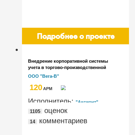
Подробнее о проекте
Внедрение корпоративной системы
учета в торгово-производственной
компании ООО "Вега-В" на базе
ООО "Вега-В"
решения "1С:Управление
120
производственным предприятием 8"
AРМ
Исполнитель:
"Аксионт"
оценок
1105
комментариев
14