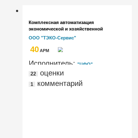
Комплексная автоматизация
экономической и хозяйственной
деятельности мусороуборочного
ООО "ТЭКО-Сервис"
предприятия ООО "ТЭКО-Сервис" на
40
базе "1С:Управление
AРМ
производственным предприятием"
Исполнитель:
"ЦФО"
оценки
22
комментарий
1