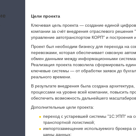
ие
Цели проекта
а
Ключевая цель проекта — создание единой цифров
компании за счёт внедрения отраслевого решения "
управление автотранспортом КОРП" и построения и
Проект был необходим бизнесу для перехода на 
перевозками, которая обеспечивает сквозную авто
обмен данными между информационными системами 
Реализация проекта позволила сформировать едино
ключевые системы — от обработки заявок до бухга
реального времени.
В результате внедрения была создана архитектура
процессами на уровне всей компании, повысить пр
обеспечить возможность дальнейшего масштабиров
Дополнительные цели проекта:
переход с устаревшей системы "1С:УПП" на 
транспортной логистикой;
импортозамещение используемого брокера с
шины данных;