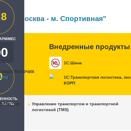
ль
.8
Бит, Москва - м. Спортивная"
 АРМ/МЕС
Внедренные продукты
00
1С:Шина
АННЫХ РАБОЧИХ
0
1С:Транспортная логистика, эк
APM
)
КОРП
РЕННОСТЬ
бласти
Управление транспортом и транспортной
, БАЛЛЫ
логистикой (TMS)