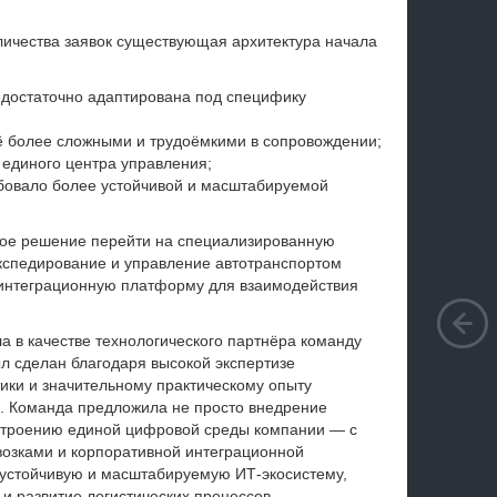
.
личества заявок существующая архитектура начала
достаточно адаптирована под специфику
ё более сложными и трудоёмкими в сопровождении;
единого центра управления;
ебовало более устойчивой и масштабируемой
кое решение перейти на специализированную
экспедирование и управление автотранспортом
 интеграционную платформу для взаимодействия
а в качестве технологического партнёра команду
ыл сделан благодаря высокой экспертизе
ики и значительному практическому опыту
. Команда предложила не просто внедрение
остроению единой цифровой среды компании — с
возками и корпоративной интеграционной
устойчивую и масштабируемую ИТ-экосистему,
и развитие логистических процессов.