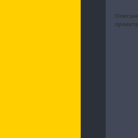
Описан
1
проект