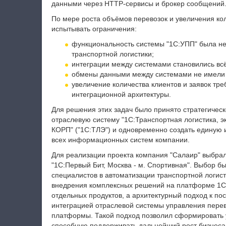
данными через HTTP-сервисы и брокер сообщений
По мере роста объёмов перевозок и увеличения ко
испытывать ограничения:
функциональность системы "1С:УПП" была не
транспортной логистики;
интеграции между системами становились вс
обмены данными между системами не имели 
увеличение количества клиентов и заявок тр
интеграционной архитектуры.
Для решения этих задач было принято стратегичес
отраслевую систему "
1С:Транспортная логистика, 
КОРП
" ("1С:ТЛЭ") и одновременно создать единую
всех информационных систем компании.
Для реализации проекта компания "Салаир" выбрал
"1С:Первый Бит, Москва - м. Спортивная". Выбор б
специалистов в автоматизации транспортной логист
внедрения комплексных решений на платформе 1С
отдельных продуктов, а архитектурный подход к п
интеграцией отраслевой системы управления пере
платформы. Такой подход позволил сформировать 
способную поддерживать дальнейший рост бизнеса 