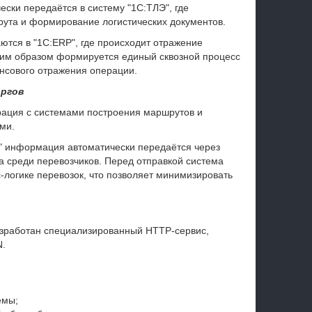
ски передаётся в систему "1С:ТЛЭ", где
ута и формирование логистических документов.
тся в "1С:ERP", где происходит отражение
ким образом формируется единый сквозной процесс
ансового отражения операции.
ргов
рация с системами построения маршрутов и
ми.
 информация автоматически передаётся через
а среди перевозчиков. Перед отправкой система
-логике перевозок, что позволяет минимизировать
зработан специализированный HTTP-сервис,
N.
емы;