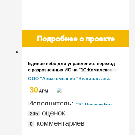
Подробнее о проекте
Единое небо для управления: переход
с разрозненных ИС на "1С:Комплексная
автоматизацию" и "БИТ.ФИНАНС" в
ООО "Авиакомпания "Вельталь-авиа"
авиационной группе "Вельталь-Авиа"
30
AРМ
Исполнитель:
"1С:Первый Бит,
оценок
205
Омск"
комментариев
0