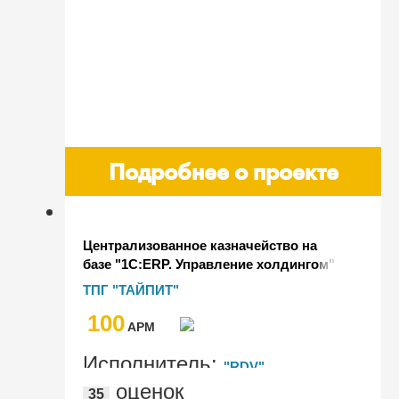
Подробнее о проекте
Централизованное казначейство на
базе "1С:ERP. Управление холдингом"
для группы компаний "Тайпит"
ТПГ "ТАЙПИТ"
100
AРМ
Исполнитель:
"RDV"
оценок
35