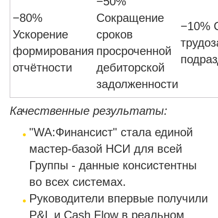
−50%
−80%
Сокращение
−10% 
Ускорение
сроков
трудоз
формирования
просроченной
подраз
отчётности
дебиторской
задолженности
Качественные результаты:
"WA:Финансист" стала единой
мастер-базой НСИ для всей
Группы - данные консистентны
во всех системах.
Руководители впервые получили
P&L и Cash Flow в реальном