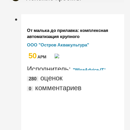
От малька до прилавка: комплексная
автоматизация крупного
рыбоперерабатывающего предприятия
ООО "Остров Аквакультура"
"Остров Аквакультура" на базе
50
"1С:ERP"
AРМ
Исполнитель:
"WiseAdvice-IT"
оценок
280
комментариев
0