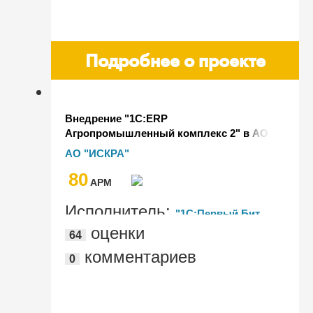
Подробнее о проекте
Внедрение "1С:ERP
Агропромышленный комплекс 2" в АО
"ИСКРА"
АО "ИСКРА"
80
AРМ
Исполнитель:
"1С:Первый Бит,
оценки
64
Красноярск - Центральный офис"
комментариев
0