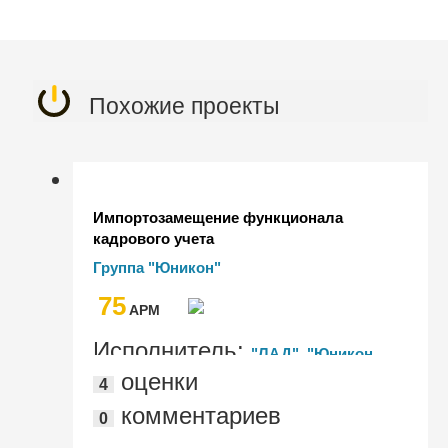
Похожие проекты
Импортозамещение функционала
кадрового учета
Группа "Юникон"
75
AРМ
Исполнитель:
"ЛАД", "Юникон
оценки
4
Бизнес Солюшнс"
комментариев
0