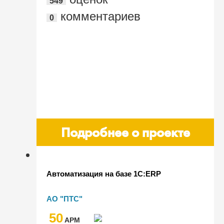
549
Алматы, Мега парк"
комментариев
0
Подробнее о проекте
Автоматизация на базе 1С:ERP
АО "ПТС"
50
AРМ