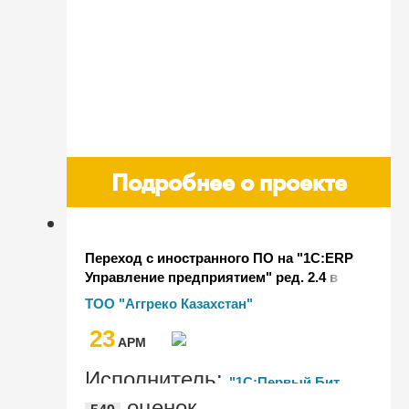
Подробнее о проекте
Переход с иностранного ПО на "1C:ERP
Управление предприятием" ред. 2.4 в
казахстанском филиале мирового
ТОО "Аггреко Казахстан"
лидера рынка генераторов и
23
климатического оборудования
AРМ
"Аггреко"
Исполнитель:
"1С:Первый Бит,
оценок