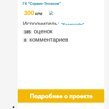
собственную систему управления
ГК "Сервис-Телеком"
платежами путем интеграции
300
1С:Документооборот с 1С:Управление
AРМ
холдингом
Исполнитель:
"Кодерлайн"
оценок
185
комментариев
0
Подробнее о проекте