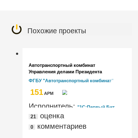
Похожие проекты
Автотранспортный комбинат
Управления делами Президента
эффективно управляет 1500
ФГБУ "Автотранспортный комбинат"
автомобилей с решениями "1С"
Управления делами Президента
151
Российской Федерации
AРМ
Исполнитель:
"1С:Первый Бит,
оценка
21
Москва - м. Семеновская"
комментариев
0