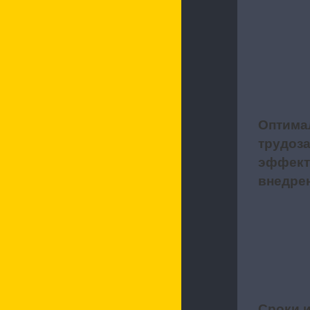
Оптима
3
трудоза
эффект
внедре
Сроки 