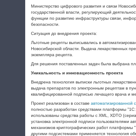
Министерство цифрового развития и связи Новосиб
государственной власти, регулирующий деятельнос
функции по развитию инфраструктуры связи, инф
безопасности.
Ситуация до внедрения проекта:
Льготные рецепты выписывались в автоматизирован
Новосибирской области. Выдача лекарственных пр
экземпляра рецепта.
Для решения поставленных задач была выбрана пл
Уникальность и инновационность проекта
Внедрена технология выписки льготных лекарственн
выдача препаратов по электронным рецептам в пунк
квалифицированной подписью лечащего врача и ме
Проект реализован в составе
автоматизированной с
полностью разработан средствами платформы "1С:
использованы средства работы с XML, XDTO (сериа
установка электронной подписи пользователями а
механизмов криптографических работ платформы "
другими подсистемами применяется технология об