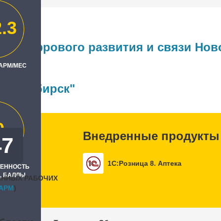
.3
во цифрового развития и связи Нов
 АРМ/МЕС
ль
Новосибирск"
0
Внедренные продукты
47
1С:Розница 8. Аптека
РЕННОСТЬ
, БАЛЛЫ
АННЫХ РАБОЧИХ
APM
)