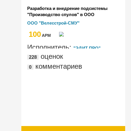
Разработка и внедрение подсистемы
"Производство спулов" в ООО
"Велесстрой СМУ" на базе
ООО "Велесстрой-СМУ"
программного продукта "1С:ERP
100
Управление строительной
AРМ
организацией 2"
Исполнитель:
"ЭДИТ ПРО"
оценок
228
комментариев
0