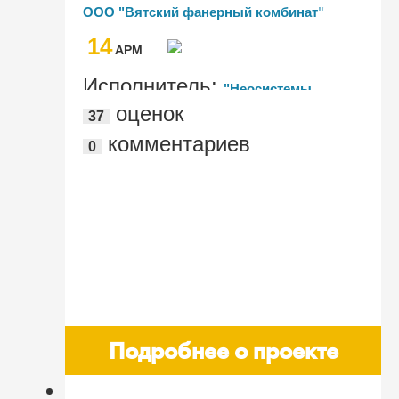
ООО "Вятский фанерный комбинат"
14
AРМ
Исполнитель:
"Неосистемы
оценок
37
Северо-Запад ЛТД"
комментариев
0
Подробнее о проекте