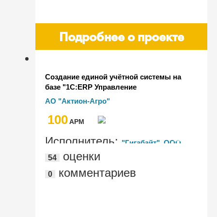
Подробнее о проекте
Создание единой учётной системы на
базе "1С:ERP Управление
предприятием" и отраслевого модуля
АО "Актион-Агро"
для птицеводческого предприятия
100
AРМ
Исполнитель:
"Гигабайт", ООО
оценки
54
АПХ "Дороничи"
комментариев
0