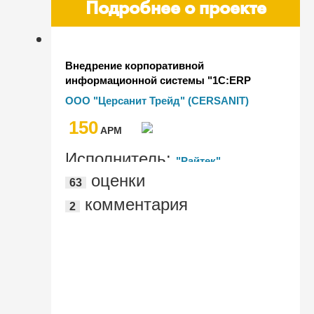
Подробнее о проекте
Внедрение корпоративной
информационной системы "1С:ERP
Управление предприятием" на ООО
ООО "Церсанит Трейд" (CERSANIT)
"Церсанит Трейд" (CERSANIT)
150
AРМ
Исполнитель:
"Райтек"
оценки
63
комментария
2