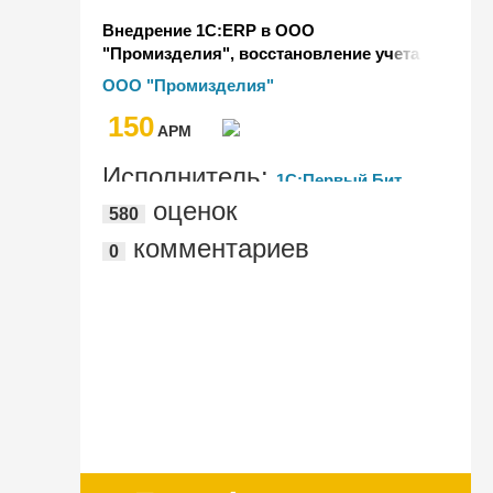
Внедрение 1С:ERP в ООО
"Промизделия", восстановление учета
и закрытие периодов за 2 года
ООО "Промизделия"
150
AРМ
Исполнитель:
1С:Первый Бит,
оценок
580
Воронеж
комментариев
0