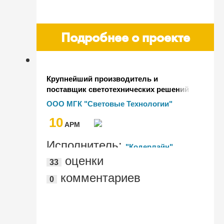
Подробнее о проекте
Крупнейший производитель и
поставщик светотехнических решений
автоматизирует учет кадров и расчет
ООО МГК "Световые Технологии"
заработной платы в "1С:Зарплата и
10
управление персоналом КОРП (ред. 3)"
AРМ
Исполнитель:
"Кодерлайн"
оценки
33
комментариев
0