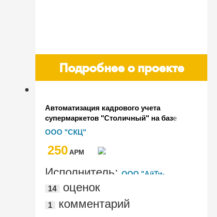
Подробнее о проекте
Автоматизация кадрового учета
супермаркетов "Столичный" на базе
"1С:Зарплата и управление персоналом
ООО "СКЦ"
КОРП"
250
AРМ
Исполнитель:
ООО "АйТи-
оценок
14
Профи"
комментарий
1