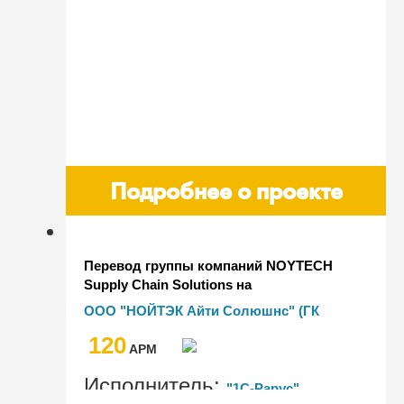
Подробнее о проекте
Перевод группы компаний NOYTECH
Supply Chain Solutions на
"1С:Транспортная логистика,
ООО "НОЙТЭК Айти Солюшнс" (ГК
экспедирование и управление
NOYTECH Supply Chain Solutions)
120
автотранспортом КОРП"
AРМ
Исполнитель:
"1С-Рарус"