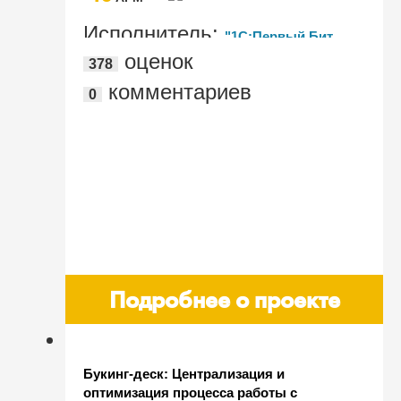
Исполнитель:
"1С:Первый Бит,
оценок
378
Новосибирск Маяковский"
комментариев
0
Подробнее о проекте
Букинг-деск: Централизация и
оптимизация процесса работы с