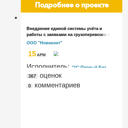
Подробнее о проекте
Внедрение единой системы учёта и
работы с заявками на грузоперевозки в
ООО "Новоконт" на базе
ООО "Новоконт"
1С:Транспортная логистика,
15
экспедирование и управление
AРМ
автотранспортом КОРП
Исполнитель:
"1С:Первый Бит,
оценок
367
Новосибирск Маяковский"
комментариев
0