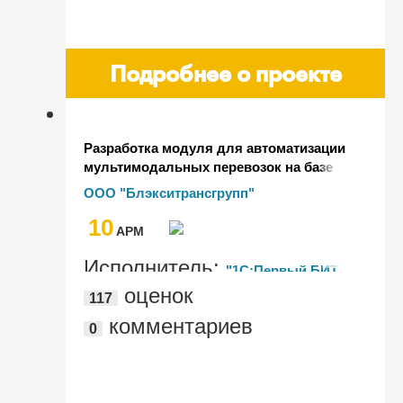
Подробнее о проекте
Разработка модуля для автоматизации
мультимодальных перевозок на базе
"1С:Управление торговлей" в
ООО "Блэкситрансгрупп"
логистической компании
10
BlackSeaTransGroup
AРМ
Исполнитель:
"1С:Первый БИТ,
оценок
117
Новороссийск"
комментариев
0