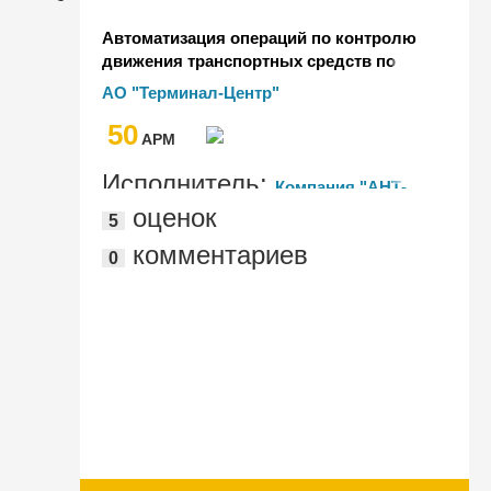
Автоматизация операций по контролю
движения транспортных средств по
прилегающей территории предприятия
АО "Терминал-Центр"
в "1С:Комплексная автоматизация"
50
AРМ
Исполнитель:
Компания "АНТ-
оценок
5
ХИЛЛ"
комментариев
0