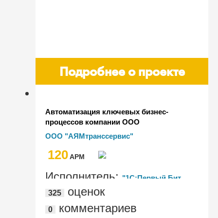
Подробнее о проекте
Автоматизация ключевых бизнес-
процессов компании ООО
"Аямтранссервис" на базе комплекса
ООО "АЯМтранссервис"
решений
120
AРМ
Исполнитель:
"1С:Первый Бит,
оценок
325
Москва – Центральный офис"
комментариев
0