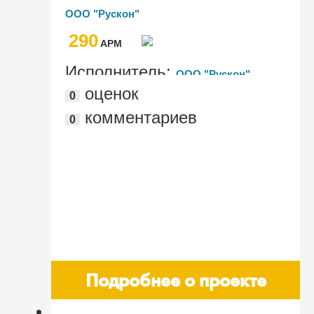
заявками на морскую перевозку по
ООО "Рускон"
всем бассейнам присутствия Группы
290
Компаний "Рускон"
AРМ
Исполнитель:
ООО "Рускон"
оценок
0
комментариев
0
Подробнее о проекте