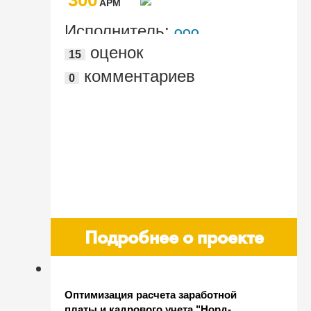
AРМ
Исполнитель:
ООО
оценок
15
"Авиакомпания Победа"
комментариев
0
Подробнее о проекте
Оптимизация расчета заработной
платы и кадрового учета "Норд-