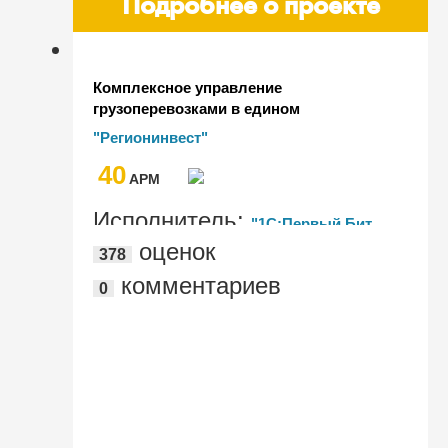
Подробнее о проекте
Комплексное управление
грузоперевозками в едином
интерфейсе "1С:Управление
"Регионинвест"
автотранспортом" в АТП
40
"Регионинвест"
AРМ
Исполнитель:
"1С:Первый Бит,
оценок
378
Новосибирск Маяковский"
комментариев
0