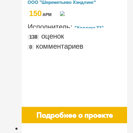
ООО "Шереметьево Хэндлинг"
8 КОРП" для Аэропорта "Шереметьево"
150
(МАШ)
AРМ
Исполнитель:
"Холдинг Т1"
оценок
138
комментариев
0
Подробнее о проекте