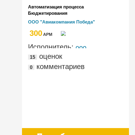
Автоматизация процесса
Бюджетирования
ООО "Авиакомпания Победа"
300
AРМ
Исполнитель:
ООО
оценок
15
"Авиакомпания Победа"
комментариев
0