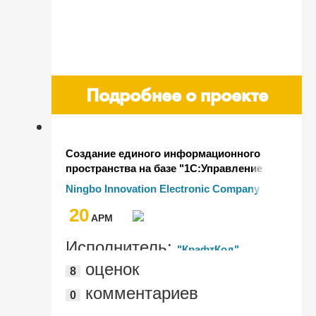
Подробнее о проекте
Создание единого информационного
пространства на базе "1С:Управление
торговлей 8" ред. 11.5 для Ningbo
Ningbo Innovation Electronic Company
Innovation Electronic Company Limited
Limited
20
AРМ
Исполнитель:
"КрафтКод"
оценок
8
комментариев
0