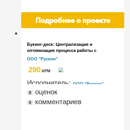
Подробнее о проекте
Букинг-деск: Централизация и
оптимизация процесса работы с
заявками на морскую перевозку по
ООО "Рускон"
всем бассейнам присутствия Группы
290
Компаний "Рускон"
AРМ
Исполнитель:
ООО "Рускон"
оценок
0
комментариев
0