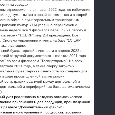
ровня на заводах
ны одновременно с января 2022 года, во избежание
ли документы как в новой системе, так и в старой.
прогона обмена с универсальным транспортным
и рабочий контур УТМ успешно переключен с
чение недели все 9 филиалов перешли на работу в
 системе - "1C:ERP" ред. 2.4 прекращена. Все
к. Система управления и учета на базе "1С:ERP
 эксплуатацию.
ной бухгалтерской отчетности в апреле 2022 г.
ской загрузкой документов за 1 квартал 2021 года
нгом" по всем филиалам "Таспиртпрома". На всех
артала 2021 года, а также сверку закрытых
тальная бухгалтерская отчетность по холдингу для
ла в ходе промышленной эксплуатации.
ой регистрации различий между центральной и
центральной и периферийных баз в автоматическом
).
ый учет реализована методика автоматического
олнение приложения 6 для продукции, произведенной
3, в разделе "Дополнительный файлы").
изован много уровневый процесс согласования