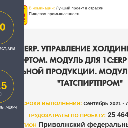
В номинации:
Лучший проект в отрасли:
Пищевая промышленность
0
ИЕ 1С:ERP. УПРАВЛЕНИЕ ХОЛДИН
ЕСТ, АРМ
АНСПОРТОМ. МОДУЛЬ ДЛЯ 1С:ERP
ОГОЛЬНОЙ ПРОДУКЦИИ. МОДУЛЬ 
"ТАТСПИРТПРОМ"
.5
С
СРОКИ ВЫПОЛНЕНИЯ:
Сентябрь 2021 - 
Ы, ЧЕЛ-Ч
25 46
ТРУДОЗАТРАТЫ ПО ПРОЕКТУ:
Приволжский федеральны
РЕГИОН