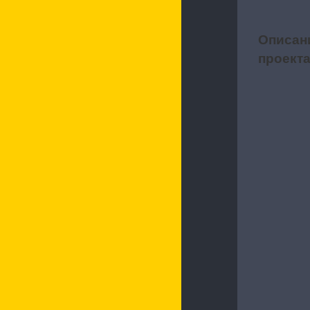
Описан
1
проект