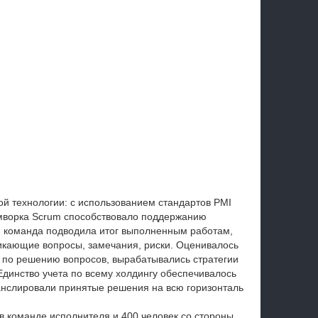
ой технологии: с использованием стандартов PMI
ворка Scrum способствовало поддержанию
я команда подводила итог выполненным работам,
никающие вопросы, замечания, риски. Оценивалось
я по решению вопросов, вырабатывались стратегии
Единство учета по всему холдингу обеспечивалось
анслировали принятые решения на всю горизонталь
 в команде исполнителя и 400 человек со стороны