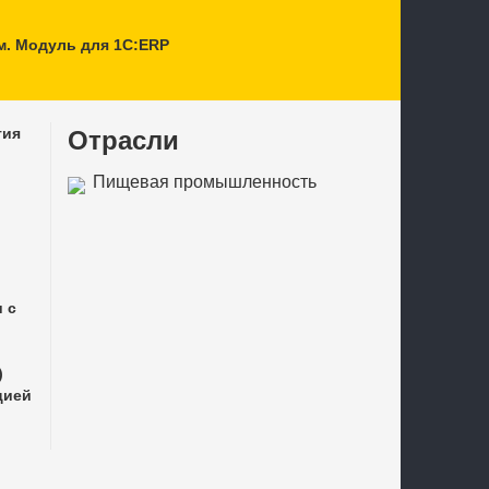
м. Модуль для 1С:ERP
тия
Отрасли
Пищевая промышленность
 с
)
цией