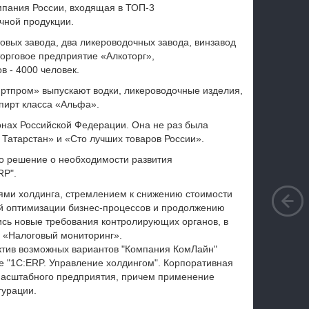
пания России, входящая в ТОП-3
чной продукции.
товых завода, два ликероводочных завода, винзавод
торговое предприятие «Алкоторг»,
в - 4000 человек.
тпром» выпускают водки, ликероводочные изделия,
спирт класса «Альфа».
онах Российской Федерации. Она не раз была
 Татарстан» и «Сто лучших товаров России».
ло решение о необходимости развития
RP".
ми холдинга, стремлением к снижению стоимости
й оптимизации бизнес-процессов и продолжению
ись новые требования контролирующих органов, в
 «Налоговый мониторинг».
ктив возможных вариантов "Компания КомЛайн"
 "1С:ERP. Управление холдингом". Корпоративная
 масштабного предприятия, причем применение
гурации.