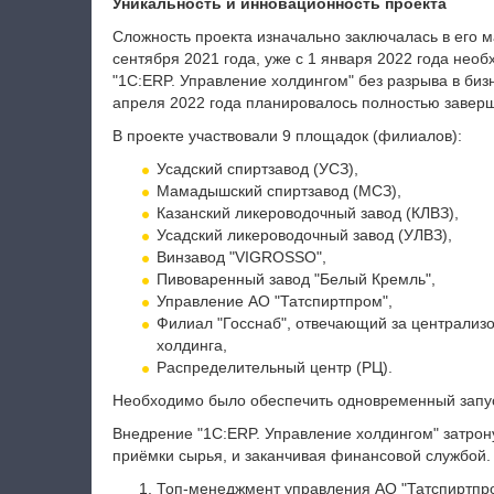
Уникальность и инновационность проекта
Сложность проекта изначально заключалась в его м
сентября 2021 года, уже с 1 января 2022 года нео
"1С:ERP. Управление холдингом" без разрыва в биз
апреля 2022 года планировалось полностью заверш
В проекте участвовали 9 площадок (филиалов):
Усадский спиртзавод (УСЗ),
Мамадышский спиртзавод (МСЗ),
Казанский ликероводочный завод (КЛВЗ),
Усадский ликероводочный завод (УЛВЗ),
Винзавод "VIGROSSO",
Пивоваренный завод "Белый Кремль",
Управление АО "Татспиртпром",
Филиал "Госснаб", отвечающий за централизо
холдинга,
Распределительный центр (РЦ).
Необходимо было обеспечить одновременный запус
Внедрение "1С:ERP. Управление холдингом" затрон
приёмки сырья, и заканчивая финансовой службой.
Топ-менеджмент управления АО "Татспиртпр