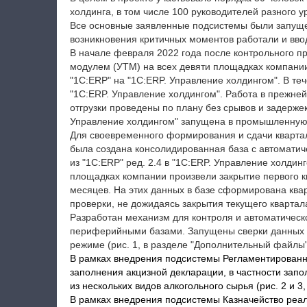
холдинга, в том числе 100 руководителей разного у
Все основные заявленные подсистемы были запуще
возникновения критичных моментов работали и вводи
В начале февраля 2022 года после контрольного 
модулем (УТМ) на всех девяти площадках компани
"1С:ERP" на "1С:ERP. Управление холдингом". В те
"1С:ERP. Управление холдингом". Работа в прежней
отгрузки проведены по плану без срывов и задерже
Управление холдингом" запущена в промышленную
Для своевременного формирования и сдачи кварталь
была создана консолидированная база с автоматиче
из "1C:ERP" ред. 2.4 в "1С:ERP. Управление холди
площадках компании произвели закрытие первого кв
месяцев. На этих данных в базе сформирована квар
проверки, не дожидаясь закрытия текущего кварта
Разработан механизм для контроля и автоматическ
периферийными базами. Запущены сверки данных 
режиме (рис. 1, в разделе "Дополнительный файлы"
В рамках внедрения подсистемы Регламентированн
заполнения акцизной декларации, в частности зап
из нескольких видов алкогольного сырья (рис. 2 и 
В рамках внедрения подсистемы Казначейство реал