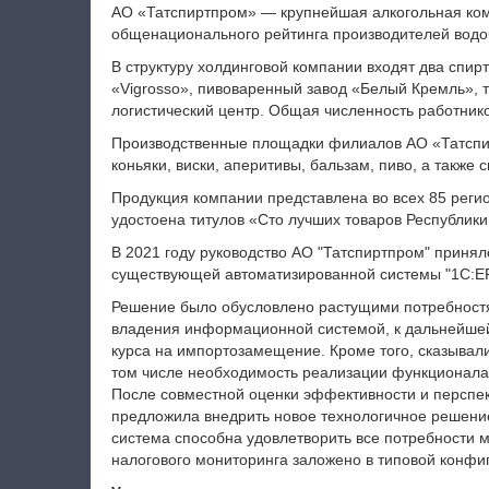
АО «Татспиртпром» — крупнейшая алкогольная ком
общенационального рейтинга производителей водо
В структуру холдинговой компании входят два спир
«Vigrosso», пивоваренный завод «Белый Кремль», 
логистический центр. Общая численность работнико
Производственные площадки филиалов АО «Татспир
коньяки, виски, аперитивы, бальзам, пиво, а также 
Продукция компании представлена во всех 85 реги
удостоена титулов «Сто лучших товаров Республики
В 2021 году руководство АО "Татспиртпром" приня
существующей автоматизированной системы "1С:E
Решение было обусловлено растущими потребностя
владения информационной системой, к дальнейше
курса на импортозамещение. Кроме того, сказывал
том числе необходимость реализации функционала
После совместной оценки эффективности и перспе
предложила внедрить новое технологичное решение
система способна удовлетворить все потребности
налогового мониторинга заложено в типовой конфи