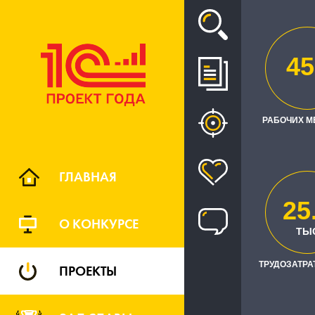
Проект
45
ВНЕДРЕН
РАБОЧИХ М
АВТОТР
АЛК
ГЛАВНАЯ
25
О КОНКУРСЕ
ТЫ
ТРУДОЗАТРАТ
ПРОЕКТЫ