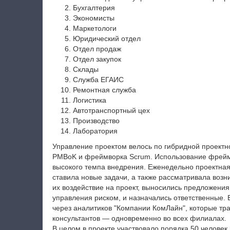
Бухгалтерия
Экономисты
Маркетологи
Юридический отдел
Отдел продаж
Отдел закупок
Склады
Служба ЕГАИС
Ремонтная служба
Логистика
Автотранспортный цех
Производство
Лаборатория
Управление проектом велось по гибридной проектн
PMBoK и фреймворка Scrum. Использование фрейм
высокого темпа внедрения. Еженедельно проектна
ставила новые задачи, а также рассматривала воз
их воздействие на проект, выносились предложени
управления риском, и назначались ответственные. 
через аналитиков "Компании КомЛайн", которые тр
консультантов — одновременно во всех филиалах.
В целом в проекте участвовало порядка 50 человек