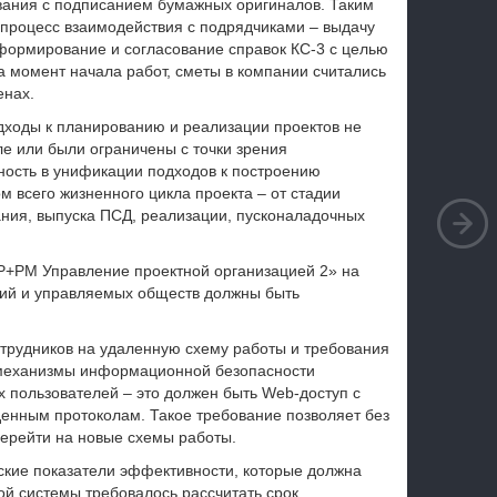
вания с подписанием бумажных оригиналов. Таким
 процесс взаимодействия с подрядчиками – выдачу
 формирование и согласование справок КС-3 с целью
а момент начала работ, сметы в компании считались
енах.
дходы к планированию и реализации проектов не
е или были ограничены с точки зрения
ность в унификации подходов к построению
 всего жизненного цикла проекта – от стадии
ания, выпуска ПСД, реализации, пусконаладочных
P+PM Управление проектной организацией 2» на
ний и управляемых обществ должны быть
трудников на удаленную схему работы и требования
 механизмы информационной безопасности
 пользователей – это должен быть Web-доступ с
енным протоколам. Такое требование позволяет без
ерейти на новые схемы работы.
ские показатели эффективности, которые должна
й системы требовалось рассчитать срок