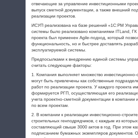
отвечающие за управление инвестиционными проект
выпуск сметной документации, а также внешний по
реализации проектов.
ИСУП реализована на базе решений «1С:PM Управл
системы было реализовано компаниями ITLand, ГК
проекта был применен Agile-подход, который позво
функциональность, но и быстрее доставлять разр
эксплуатируемой системы.
Предпосылками к внедрению единой системы упра
считать следующие факторы:
1. Компания выполняет множество инвестиционно-с
могут быть привлечены как собственные подраздел
работ по реализации проекта. У каждого проекта им
формируется РГП, осуществляющая его реализацию
учета проектно-сметной документации в компании 
по всем проектам.
2. В компании к реализации инвестиционно-строит
строительных генподрядчиков, с каждым из которых
составляющий свыше 3000 актов в год. При этом ка
подписанием бумажных экземпляров документов. О