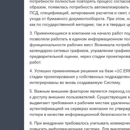
потребности полностью повторять процесс согласо
образом, появилась потребность автоматизировать
ПСД, спецификаций, актирование расчетов и смет,
ухода от бумажного документооборота. При этом, н
как по государственной методике, так и в твердых ц
3. Применяющиеся в компании на начало работ по
позволяли работать в едином информационном пол
функциональности рабочих мест. Возникала потреб
календарно-сетевых графиков, управлении графиком
предварительной оценки, через стадии проектиров
работ.
4. Успешно применяемые решения на базе «1С:ER
стадии проектирования у собственных подразделе
интегрированы во вновь создаваемую Систему.
5. Важным внешним фактором является переход со
к доступу внешних пользователей. Существующие
выдвигают требования к рабочим местам удаленных
аутентификацией на серверах компании по утвержд
потери в качестве информационной безопасности п
6. При внедрении требовалось учитывать коммерче
повысить информационная система. Для внедряемо