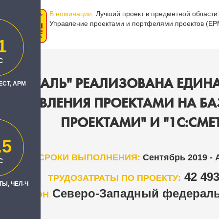
В номинации:
Лучший проект в предметной области
Управление проектами и портфелями проектов (EP
1
С
СЕВЕРСТАЛЬ" РЕАЛИЗОВАНА ЕД
ЕСТ, АРМ
 УПРАВЛЕНИЯ ПРОЕКТАМИ НА БАЗ
ПРОЕКТАМИ" И "1С:СМЕТ
.5
СРОКИ ВЫПОЛНЕНИЯ:
Сентябрь 2019 - 
С
42 49
ТРУДОЗАТРАТЫ ПО ПРОЕКТУ:
Ы, ЧЕЛ-Ч
Северо-Западный федераль
РЕГИОН