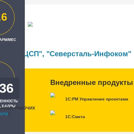
.6
сталь"
 АРМ/МЕС
ль
Эрикос-ЦСП"
,
"Северсталь-Инфоком"
Внедренные продукты
136
1С:PM Управление проектами
РЕННОСТЬ
, БАЛЛЫ
АННЫХ РАБОЧИХ
APM
)
1С:Смета