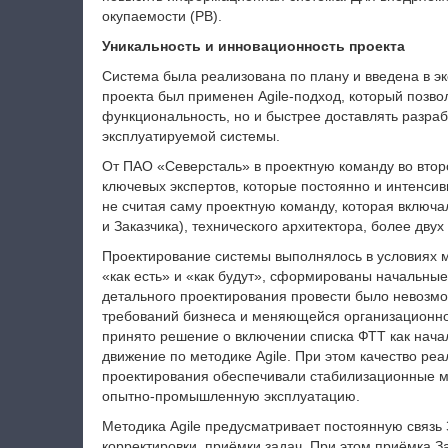
окупаемости (РВ).
Уникальность и инновационность проекта
Система была реализована по плану и введена в экс
проекта был применен Agile-подход, который позво
функциональность, но и быстрее доставлять разр
эксплуатируемой системы.
От ПАО «Северсталь» в проектную команду во втор
ключевых экспертов, которые постоянно и интенсив
не считая саму проектную команду, которая включа
и Заказчика), технического архитектора, более двух
Проектирование системы выполнялось в условиях
«как есть» и «как будут», сформированы начальны
детального проектирования провести было невозм
требований бизнеса и меняющейся организационно
принято решение о включении списка ФТТ как нача
движение по методике Agile. При этом качество реа
проектирования обеспечивали стабилизационные м
опытно-промышленную эксплуатацию.
Методика Agile предусматривает постоянную связь 
корректировки, приёмки задач. При этом приёмка За