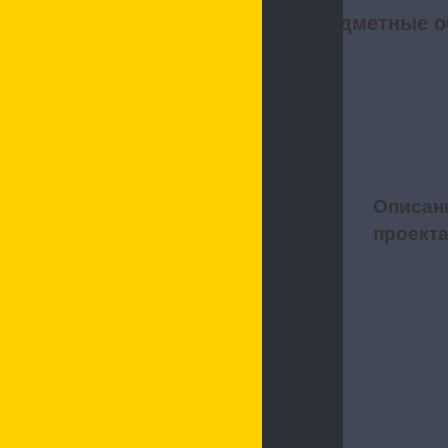
Предметные о
Описан
1
проект