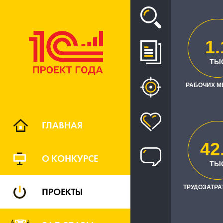
Проект
1.
ТЫ
В ПАО "
РАБОЧИХ М
СИСТЕМА
ГЛАВНАЯ
42
О КОНКУРСЕ
ТЫ
ТРУДОЗАТРАТ
ПРОЕКТЫ