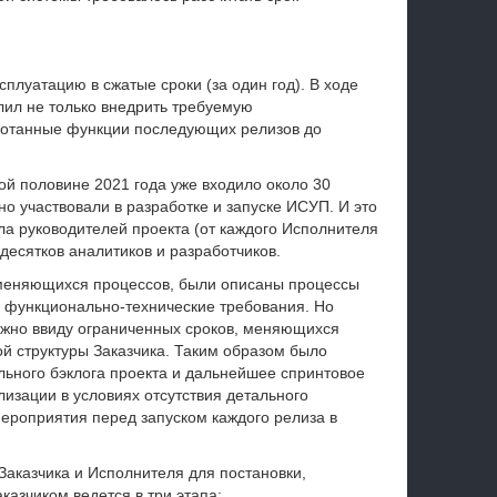
плуатацию в сжатые сроки (за один год). В ходе
лил не только внедрить требуемую
аботанные функции последующих релизов до
ой половине 2021 года уже входило около 30
но участвовали в разработке и запуске ИСУП. И это
ла руководителей проекта (от каждого Исполнителя
 десятков аналитиков и разработчиков.
 меняющихся процессов, были описаны процессы
е функционально-технические требования. Но
ожно ввиду ограниченных сроков, меняющихся
й структуры Заказчика. Таким образом было
льного бэклога проекта и дальнейшее спринтовое
лизации в условиях отсутствия детального
ероприятия перед запуском каждого релиза в
Заказчика и Исполнителя для постановки,
казчиком ведется в три этапа: