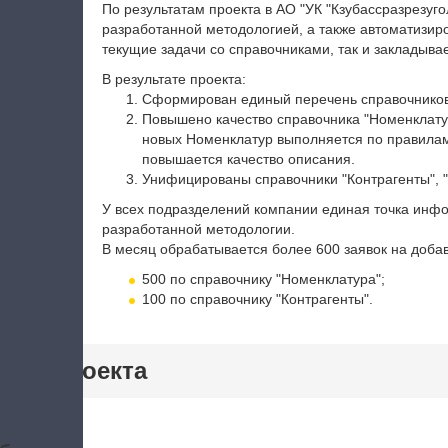
По результатам проекта в АО "УК "Кзубассразрезу
разработанной методологией, а также автоматизир
текущие задачи со справочниками, так и закладыва
В результате проекта:
Сформирован единый перечень справочников
Повышено качество справочника "Номенклатур
новых Номенклатур выполняется по правилам
повышается качество описания.
Унифицированы справочники "Контрагенты", "
У всех подразделений компании единая точка инф
разработанной методологии.
В месяц обрабатывается более 600 заявок на доба
500 по справочнику "Номенклатура";
100 по справочнику "Контрагенты".
тики проекта