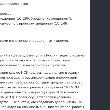
нии справочников,
цессов,
недрения "1С:ERP. Управление холдингом"),
овместно с проектом внедрения "1С:ERP.
рсами и снижение операционных издержек.
аний в сфере добычи угля в России, ведет открытую
ритории Кемеровской области. В компании
сположены по всей территории Кузбасса.
ация (далее НСИ) велась параллельно в разных
дход приводил к рассинхронизации информации
рмации требовалось больших трудозатрат. В 2023
ическое решение о реализации проекта "1С:MDM
 с целью централизации функций НСИ в рамках
тв (ДЗО). Проект осуществлялся в условиях
дственных систем, что создавало дополнительные
, несмотря на сложность внешних факторов, работы