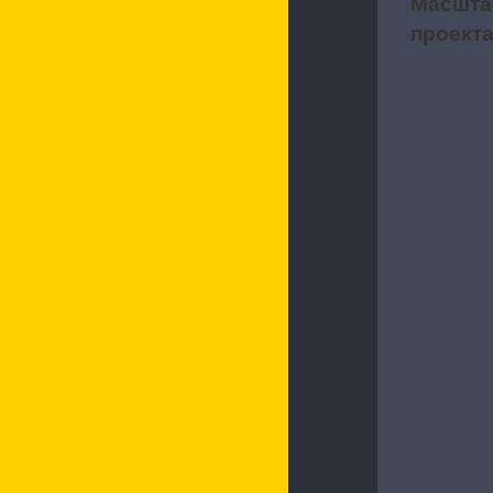
Масшта
2
проект