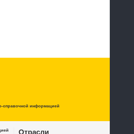
о-справочной информацией
цией
Отрасли