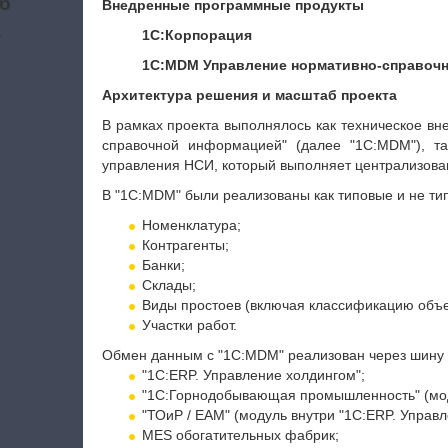
б
Внедренные программные продукты
а
1С:Корпорация
1С:MDM Управление нормативно-справоч
Архитектура решения и масштаб проекта
В рамках проекта выполнялось как техническое в
справочной информацией" (далее "1С:MDM"), т
управления НСИ, который выполняет централизов
В "1С:MDM" были реализованы как типовые и не ти
Номенклатура;
Контрагенты;
Банки;
Склады;
Виды простоев (включая классификацию объе
Участки работ.
Обмен данным с "1С:MDM" реализован через шину
"1С:ERP. Управление холдингом";
"1С:Горнодобывающая промышленность" (моду
"ТОиР / EAM" (модуль внутри "1С:ERP. Управл
MES обогатительных фабрик;