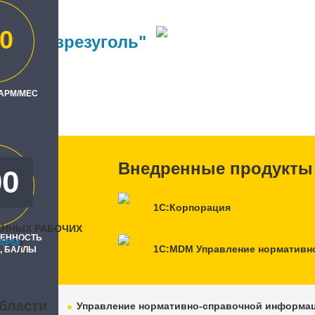
0
бассразрезуголь"
ль
 АРМ/МЕС
"СКИФ"
Внедренные продукты
00
0
1С:Корпорация
АННЫХ РАБОЧИХ
РЕННОСТЬ
APM
)
1С:MDM Управление нормативн
, БАЛЛЫ
бласти
Управление нормативно-справочной информа