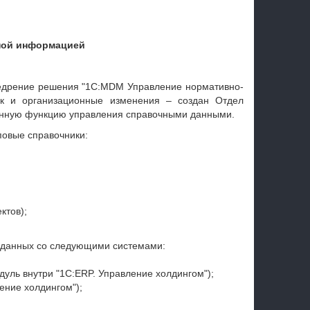
ной информацией
недрение решения "1С:MDM Управление нормативно-
ак и организационные изменения – создан Отдел
анную функцию управления справочными данными.
повые справочники:
ктов);
 данных со следующими системами:
ль внутри "1С:ERP. Управление холдингом");
ение холдингом");