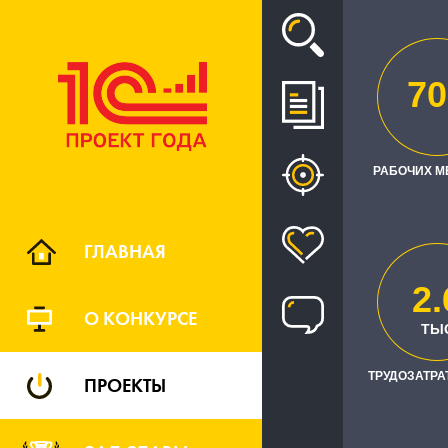
Проект
70
ВНЕДРЕН
СИСТЕ
РАБОЧИХ М
И
ГЛАВНАЯ
2.
О КОНКУРСЕ
ТЫ
ТРУДОЗАТРАТ
ПРОЕКТЫ