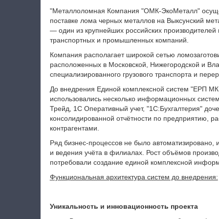
"Металлоломная Компания "ОМК-ЭкоМеталл" осущес
поставке лома черных металлов на Выксунский мет
— один из крупнейших российских производителей 
транспортных и промышленных компаний.
Компания располагает широкой сетью ломозагото
расположенных в Московской, Нижегородской и Вл
специализированного грузового транспорта и пер
До внедрения Единой комплексной систем "ЕРП М
использовались несколько информационных систем
Трейд, 1С Оперативный учет, "1С:Бухгалтерия" до
консолидированной отчётности по предприятию, ра
контрагентами.
Ряд бизнес-процессов не было автоматизировано, 
и ведения учёта в филиалах. Рост объёмов произв
потребовали создание единой комплексной информ
Функциональная архитектура систем до внедрения:
Уникальность и инновационность проекта