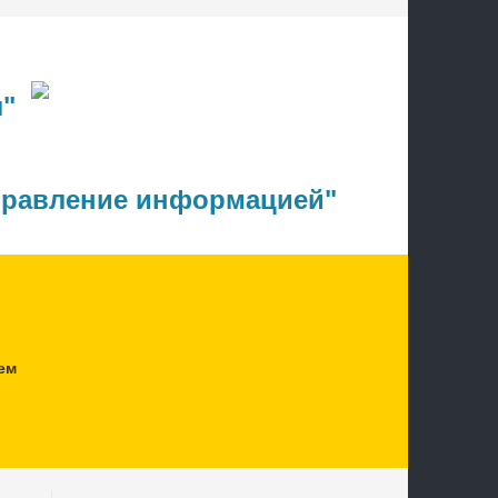
"
правление информацией"
ем