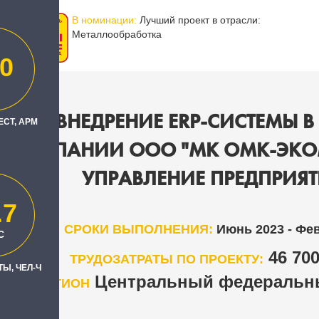
В номинации:
Лучший проект в отрасли:
Металлообработка
0
КА И ВНЕДРЕНИЕ ERP-СИСТЕМЫ 
ЕСТ, АРМ
КОМПАНИИ ООО "МК ОМК-ЭКОМЕ
УПРАВЛЕНИЕ ПРЕДПРИЯТ
.7
СРОКИ ВЫПОЛНЕНИЯ:
Июнь 2023 - Фе
С
46 70
ТРУДОЗАТРАТЫ ПО ПРОЕКТУ:
Ы, ЧЕЛ-Ч
Центральный федеральны
РЕГИОН