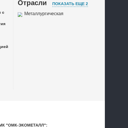
Отрасли
ПОКАЗАТЬ ЕЩЕ 2
 с
Металлургическая
промышленность
тия
Переработка вторичного сырья
Металлообработка
цией
в МК "ОМК-ЭКОМЕТАЛЛ":