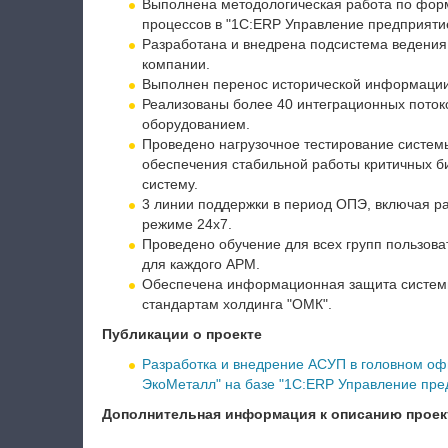
Выполнена методологическая работа по фор
процессов в "1С:
ERP
Управление предприяти
Разработана и внедрена подсистема ведения
компании.
Выполнен перенос исторической информации 
Реализованы более 40 интеграционных пото
оборудованием.
Проведено нагрузочное тестирование систем
обеспечения стабильной работы критичных б
систему.
3 линии поддержки в период ОПЭ, включая р
режиме 24х7.
Проведено обучение для всех групп пользова
для каждого АРМ.
Обеспечена информационная защита систе
стандартам холдинга "ОМК".
Публикации о проекте
Разработка и внедрение АСУП в головном о
ЭкоМеталл" на базе "1С:ERP Управление пре
Дополнительная информация к описанию проек