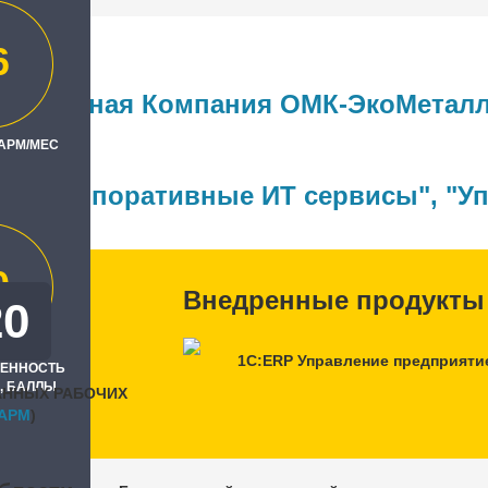
6
ллоломная Компания ОМК-ЭкоМеталл
 АРМ/МЕС
ль
4™ - корпоративные ИТ сервисы"
,
"У
0
Внедренные продукты
20
1С:ERP Управление предприяти
РЕННОСТЬ
, БАЛЛЫ
АННЫХ РАБОЧИХ
APM
)