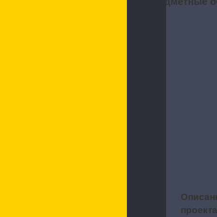
Предметные о
Описан
1
проект