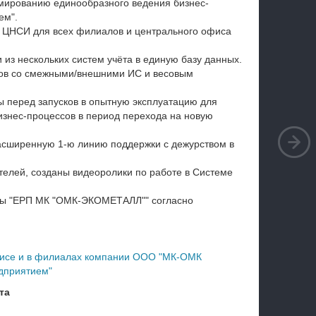
мированию единообразного ведения бизнес-
ем".
 ЦНСИ для всех филиалов и центрального офиса
из нескольких систем учёта в единую базу данных.
ков со смежными/внешними ИС и весовым
ы перед запусков в опытную эксплуатацию для
изнес-процессов в период перехода на новую
асширенную 1-ю линию поддержки с дежурством в
телей, созданы видеоролики по работе в Системе
мы
"
ЕРП МК "ОМК-ЭКОМЕТАЛЛ"" согласно
фисе и в филиалах компании ООО "МК-ОМК
дприятием"
та