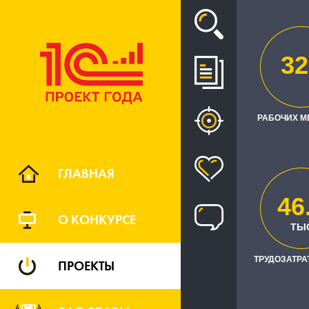
Проект
32
РАЗРАБОТ
РАБОЧИХ М
ФИЛИАЛАХ 
ГЛАВНАЯ
46
О КОНКУРСЕ
ТЫ
ТРУДОЗАТРАТ
ПРОЕКТЫ