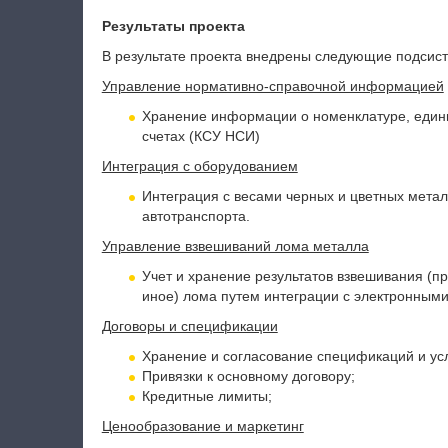
Результаты проекта
В результате проекта внедрены следующие п
одсис
Управление нормативно-справочной информацией
Хранение информации о номенклатуре, едини
счетах (КСУ НСИ)
Интеграция с оборудованием
Интеграция с весами черных и цветных метал
автотранспорта.
Управление взвешиваний лома металла
Учет и хранение результатов взвешивания (п
иное) лома путем интеграции с электронными 
Договоры и спецификации
Х
ранение и согласование спецификаций и ус
Привязки к основному договору;
Кредитные лимиты;
Ценообразование и маркетинг