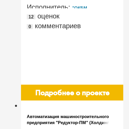
Исполнитель:
"ОКБМ
оценок
12
Африкантов"
комментариев
0
Подробнее о проекте
Автоматизация машиностроительного
предприятия "Редуктор-ПМ" (Холдинг
"Вертолеты России") на базе "1С:ERP"