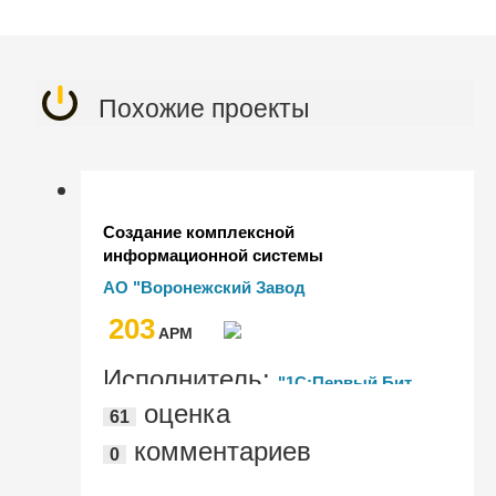
Похожие проекты
Создание комплексной
информационной системы
оперативного учета на базе "1С:ERP"
АО "Воронежский Завод
Полупроводниковых Приборов-
203
Сборка"
AРМ
Исполнитель:
"1С:Первый Бит,
оценка
61
Воронеж"
комментариев
0