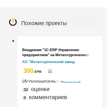
Похожие проекты
Внедрение "1С:ERP Управление
предприятием" на Металлургическом
заводе "Петросталь"
АО "Металлургический завод
"Петросталь"
300
AРМ
Исполнитель:
"Кировский
оценки
32
завод"
комментариев
0