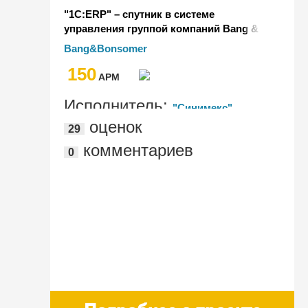
"1С:ERP" – спутник в системе
управления группой компаний Bang &
Bonsomer
Bang&Bonsomer
150
AРМ
Исполнитель:
"Синимекс"
оценок
29
комментариев
0