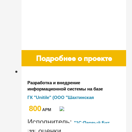
Подробнее о проекте
Разработка и внедрение
информационной системы на базе
"1С:ERP Управление предприятием 2" в
ГК "Unitile" (ООО "Шахтинская
ГК "Unitile"
керамика")
800
AРМ
Исполнитель:
"1С:Первый Бит,
оценки
22