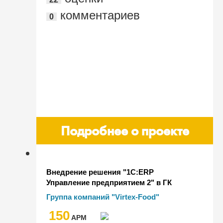
Москва - м. Савеловская"
комментариев
0
Подробнее о проекте
Внедрение решения "1С:ERP
Управление предприятием 2" в ГК
"Virtex-Food"
Группа компаний "Virtex-Food"
150
AРМ