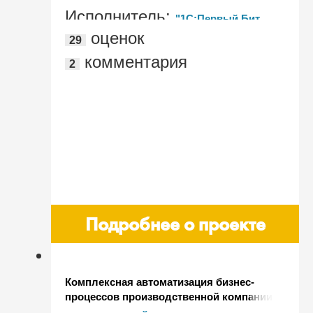
Исполнитель:
"1С:Первый Бит,
оценок
29
Челябинск"
комментария
2
Подробнее о проекте
Комплексная автоматизация бизнес-
процессов производственной компании
с помощью программных продуктов