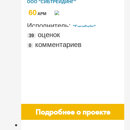
ООО "СИБТРЕЙДИНГ"
1С:ERP, 1С:CRM. Модуль для 1С:ERP и
60
1С:КА2 и 1С:Документооборот КОРП
AРМ
Исполнитель:
"Гигабайт"
оценок
39
комментариев
0
Подробнее о проекте