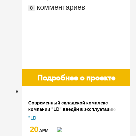
комментариев
0
Подробнее о проекте
Современный складской комплекс
компании "LD" введён в эксплуатацию
благодаря цифровым технологиям и
"LD"
внедрению WMS-cистемы на базе "1С"
20
AРМ