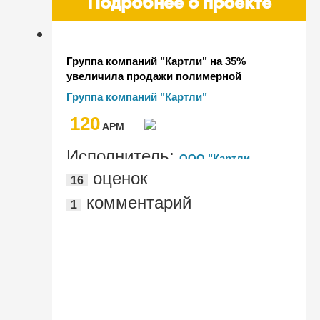
Подробнее о проекте
Группа компаний "Картли" на 35%
увеличила продажи полимерной
продукции с помощью "1С:ERP
Группа компаний "Картли"
Управление предприятием 2"
120
AРМ
Исполнитель:
ООО "Картли -
оценок
16
Информационные технологии", ООО
комментарий
1
"АйТи-Эксперт+"