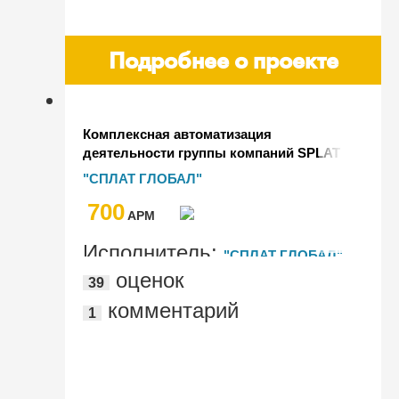
Подробнее о проекте
Комплексная автоматизация
деятельности группы компаний SPLAT
на базе "1С:ERP",
"СПЛАТ ГЛОБАЛ"
"1С:Документооборот", "1С:WMS
700
Логистика. Управление складом",
AРМ
"1С:Управление холдингом"
Исполнитель:
"СПЛАТ ГЛОБАЛ"
оценок
39
комментарий
1