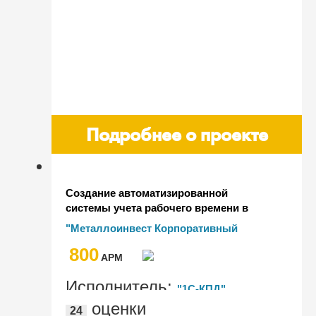
Подробнее о проекте
Создание автоматизированной
системы учета рабочего времени в
обществе с ограниченной
"Металлоинвест Корпоративный
ответственностью "Металлоинвест
Сервис"
800
Корпоративный Сервис" на базе
AРМ
"1С:Документооборот"
Исполнитель:
"1С-КПД"
оценки
24