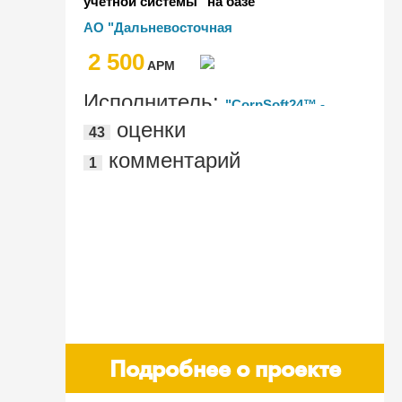
учетной системы" на базе
"1С:Управление производственным
АО "Дальневосточная
предприятием 8" в АО "ДРСК"
распределительная сетевая компания"
2 500
AРМ
Исполнитель:
"CorpSoft24™ -
оценки
43
корпоративные ИТ-сервисы"
комментарий
1
Подробнее о проекте