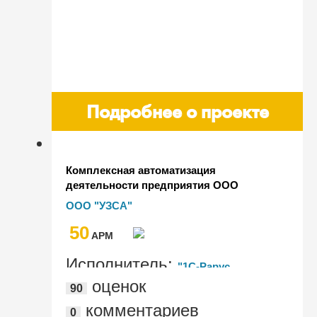
Подробнее о проекте
Комплексная автоматизация
деятельности предприятия ООО
"Уральский завод специального
ООО "УЗСА"
арматуростроения" на базе
50
программного продукта "1С:ERP
AРМ
Управление предприятием 2"
Исполнитель:
"1С-Рарус
оценок
90
Челябинск"
комментариев
0