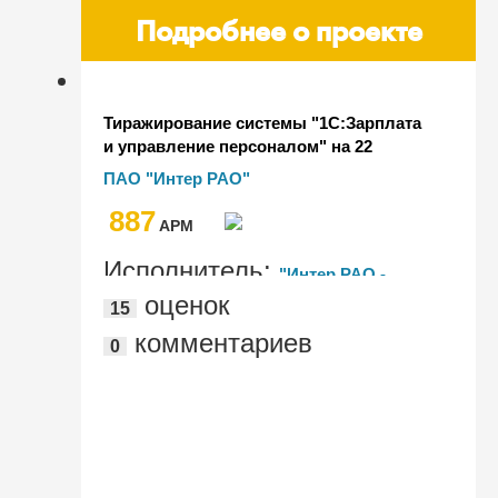
Подробнее о проекте
Тиражирование системы "1С:Зарплата
и управление персоналом" на 22
компании Группы "Интер РАО" в 2017-
ПАО "Интер РАО"
2018 гг.
887
AРМ
Исполнитель:
"Интер РАО -
оценок
15
Информационные технологии"
комментариев
0