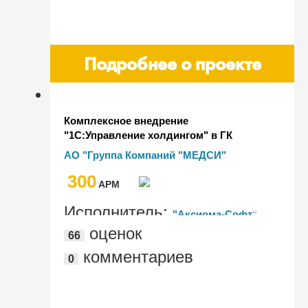
Подробнее о проекте
Комплексное внедрение
"1С:Управление холдингом" в ГК
"МЕДСИ" – от автоматизации
АО "Группа Компаний "МЕДСИ"
подготовки консолидированной
300
отчетности до внедрения системы
AРМ
казначейства и повышения
эффективности закупок
Исполнитель:
"Аксиома-Софт"
оценок
66
комментариев
0