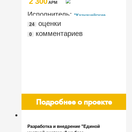
2 300
AРМ
Исполнитель:
"Казначейские
оценки
24
системы"
комментариев
0
Подробнее о проекте
Разработка и внедрение "Единой