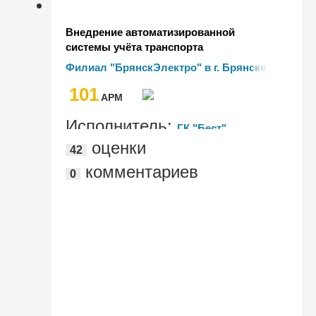
Внедрение автоматизированной
системы учёта транспорта
электроэнергии, технологического
Филиал "БрянскЭлектро" в г. Брянске
присоединения и паспортизации
101
оборудования в филиале
AРМ
"БрянскЭлектро"
Исполнитель:
ГК "Бест"
оценки
42
комментариев
0