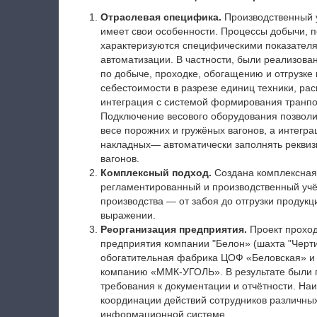
Отраслевая специфика.
Производственный 
имеет свои особенности. Процессы добычи, 
характеризуются специфическими показателя
автоматизации. В частности, были реализова
по добыче, проходке, обогащению и отгрузке 
себестоимости в разрезе единиц техники, ра
интеграция с системой формирования транпо
Подключение весового оборудования позволил
весе порожних и гружёных вагонов, а интегр
накладных— автоматически заполнять реквиз
вагонов.
Комплексный подход.
Создана комплексная
регламентированный и производственный учё
производства — от забоя до отгрузки продук
выражении.
Реорганизация предприятия.
Проект проход
предприятия компании "Белон» (шахта "Черти
обогатительная фабрика ЦОФ «Беловская» и 
компанию «ММК-УГОЛЬ». В результате были 
требования к документации и отчётности. На
координации действий сотрудников различны
информационной системе.