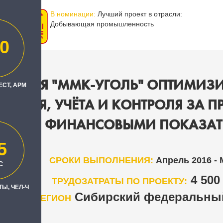
В номинации:
Лучший проект в отрасли:
Добывающая промышленность
0
ПАНИЯ "ММК-УГОЛЬ" ОПТИМИЗИ
ЕСТ, АРМ
ВАНИЯ, УЧЁТА И КОНТРОЛЯ ЗА 
ФИНАНСОВЫМИ ПОКАЗАТ
5
СРОКИ ВЫПОЛНЕНИЯ:
Апрель 2016 - 
С
4 50
ТРУДОЗАТРАТЫ ПО ПРОЕКТУ:
Ы, ЧЕЛ-Ч
Сибирский федеральный
РЕГИОН