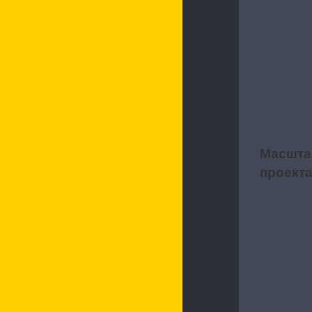
Характерис
Масшта
2
проект