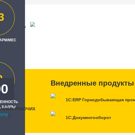
3
УГОЛЬ"
 АРМ/МЕС
ль
0
Внедренные продукты
00
1С:ERP Горнодобывающая про
РЕННОСТЬ
, БАЛЛЫ
АННЫХ РАБОЧИХ
APM
)
1С:Документооборот