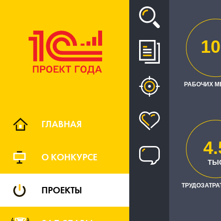
Проект
10
КОМ
РАБОЧИХ М
ПЛАНИРО
ГЛАВНАЯ
4.
О КОНКУРСЕ
ТЫ
ТРУДОЗАТРАТ
ПРОЕКТЫ