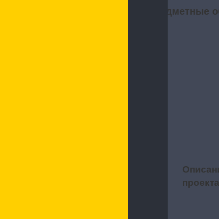
Предметные о
Описан
1
проект