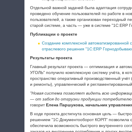
Отдельной важной задачей была адаптация сотрудн
проведено обучение пользователей по работе в но
пользователей, а также организован переходный пе
старой системе, а часть — уже в системе "1С:ERP
Публикации о проекте
Создание комплексной автоматизированной 
отраслевого решения "1С:ERP Горнодобыва
Результаты проекта
Главный результат проекта — оптимизация и автом
УГОЛЬ" получило комплексную систему учёта, в к
пространство оперативный производственный учёт (
и ремонты), управленческий и регламентированный 
"Новая система позволяет видеть всю информац
— от забоя до отгрузки продукции потребителю
говорит
Елена Паршукова, начальник управлени
В ходе проекта достигнута основная цель — быстро
решением "1С:Документооборот КОРП" позволила о
обеспечила возможность быстрого внутреннего согл
заказов на внутреннее потребление и других внутр