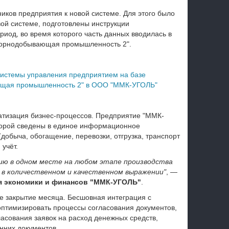
иков предприятия к новой системе. Для этого было
вой системе, подготовлены инструкции
риод, во время которого часть данных вводилась в
 Горнодобывающая промышленность 2".
системы управления предприятием на базе
ющая промышленность 2" в ООО "ММК-УГОЛЬ"
атизация бизнес-процессов. Предприятие "ММК-
оторой сведены в единое информационное
добыча, обогащение, перевозки, отгрузка, транспорт
учёт.
ию в одном месте на любом этапе производства
 в количественном и качественном выражении"
, —
я экономики и финансов "ММК-УГОЛЬ"
.
е закрытие месяца. Бесшовная интеграция с
птимизировать процессы согласования документов,
асования заявок на расход денежных средств,
енних документов.