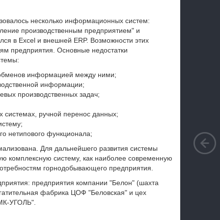
ьзовалось несколько информационных систем:
ление производственным предприятием" и
ся в Excel и внешней ERP. Возможности этих
тям предприятия. Основные недостатки
стемы:
обменов информацией между ними;
зводственной информации;
евых производственных задач;
х системах, ручной перенос данных;
истему;
го нетипового функционала;
рмализована. Для дальнейшего развития системы
ую комплексную систему, как наиболее современную
потребностям горнодобывающего предприятия.
приятия: предприятия компании "Белон" (шахта
огатительная фабрика ЦОФ "Беловская" и цех
МК-УГОЛЬ".