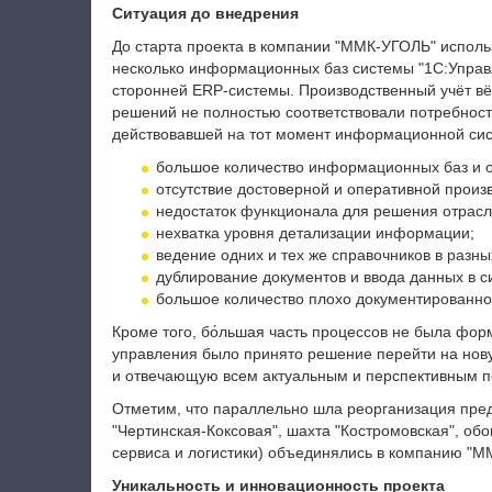
Ситуация до внедрения
До старта проекта в компании "ММК-УГОЛЬ" испол
несколько информационных баз системы "1С:Управ
сторонней ERP-системы. Производственный учёт вёл
решений не полностью соответствовали потребнос
действовавшей на тот момент информационной си
большое количество информационных баз и 
отсутствие достоверной и оперативной прои
недостаток функционала для решения отрасл
нехватка уровня детализации информации;
ведение одних и тех же справочников в разны
дублирование документов и ввода данных в с
большое количество плохо документированно
Кроме того, бо́льшая часть процессов не была фо
управления было принято решение перейти на нов
и отвечающую всем актуальным и перспективным 
Отметим, что параллельно шла реорганизация пред
"Чертинская-Коксовая", шахта "Костромовская", об
сервиса и логистики) объединялись в компанию "М
Уникальность и инновационность проекта