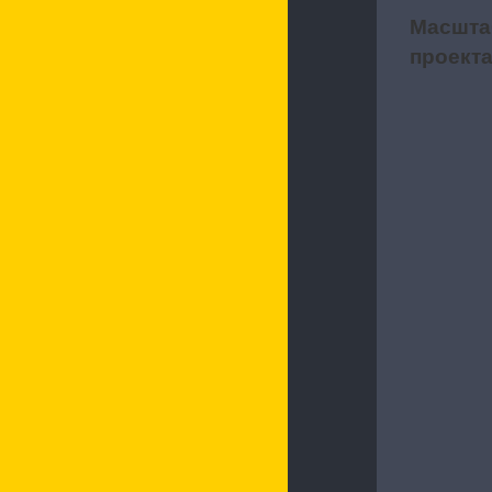
Масшта
2
проект