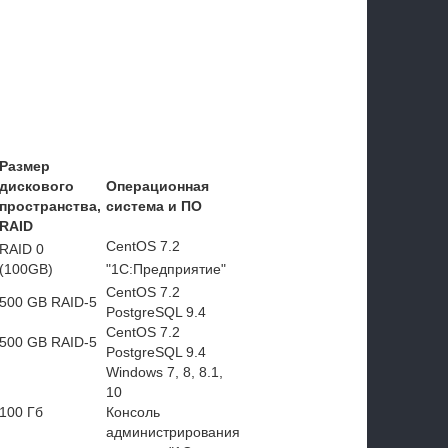
Размер
дискового
Операционная
пространства,
система и ПО
RAID
CentOS 7.2
RAID 0
(100GB)
"1C:Предприятие"
CentOS 7.2
500 GB RAID-5
PostgreSQL 9.4
CentOS 7.2
500 GB RAID-5
PostgreSQL 9.4
Windows 7, 8, 8.1,
10
100 Гб
Консоль
администрирования