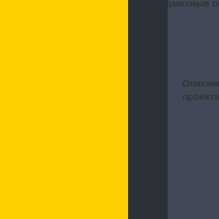
Предметные о
Описан
1
проект