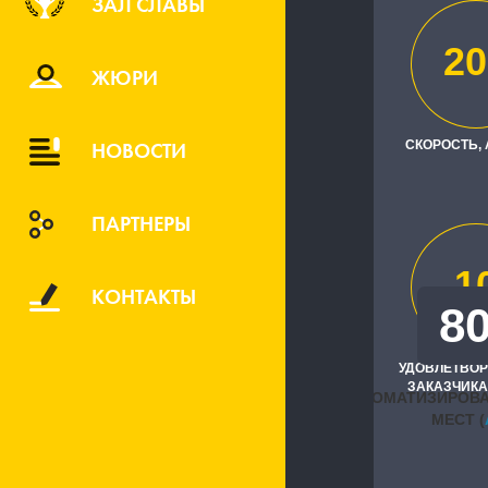
ЗАЛ СЛАВЫ
20
Заказчик
ЖЮРИ
"Металлоин
НОВОСТИ
СКОРОСТЬ,
Исполните
"1С-КПД"
ПАРТНЕРЫ
1
КОНТАКТЫ
8
УДОВЛЕТВО
ЗАКАЗЧИКА
АВТОМАТИЗИРОВ
МЕСТ (