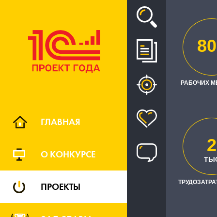
Проект
80
СОЗДАН
ВРЕМЕ
РАБОЧИХ М
"М
ГЛАВНАЯ
2
О КОНКУРСЕ
ТЫ
ТРУДОЗАТРАТ
ПРОЕКТЫ