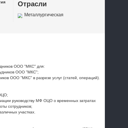
тия
Отрасли
Металлургическая
промышленность
удников ООО "МКС" для:
рудников ООО "МКС";
иков ООО "МКС" в разрезе услуг (статей, операций).
ОЦО;
мации руководству МФ ОЦО о временных затратах
оты сотрудников;
зличных участках.