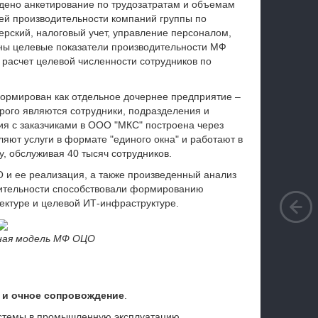
ено анкетирование по трудозатратам и объемам
ей производительности компаний группы по
ерский, налоговый учет, управление персоналом,
лены целевые показатели производительности МФ
 расчет целевой численности сотрудников по
рмирован как отдельное дочернее предприятие –
рого являются сотрудники, подразделения и
я с заказчиками в ООО "МКС" построена через
яют услуги в формате "единого окна" и работают в
у, обслуживая 40 тысяч сотрудников.
и ее реализация, а также произведенный анализ
дительности способствовали формированию
ектуре и целевой ИТ-инфраструктуре.
нная модель МФ ОЦО
х и очное сопровождение
.
истемы в промышленную эксплуатацию