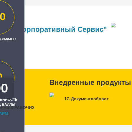
0
вест Корпоративный Сервис"
 АРМ/МЕС
ль
0
Внедренные продукты
00
1С:Документооборот
РЕННОСТЬ
, БАЛЛЫ
АННЫХ РАБОЧИХ
APM
)