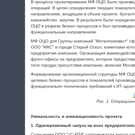
В процессе проектирования МФ ОЦО было произвед
операций. В целях определения текущих показател
направлениям, входящим в объем проекта: бухгалт
казначейство, закупки. В результате были опреде
ОЦО в разрезе бизнес-процессов и был произведен
функциональным направлениям.
МФ ОЦО для Группы компаний "Металлоинвест" сфо
ООО "МКС" в городе Старый Оскол, клиентами кото
предприятия компании. Организация взаимодействи
фронт-офисы на предприятиях, которые предоставл
пяти городах присутствия компании, включая Москв
Формирование организационной структуры МФ ОЦО 
целевых бизнес-процессов и показателей произво
функционально-технических требований к ИТ-архит
Рис. 1. Операцио
Уникальность и инновационность проекта
1. Одновременный запуск на всех предприятия
Сотрудники ООО "1С-КПД" сопровождали запуск с