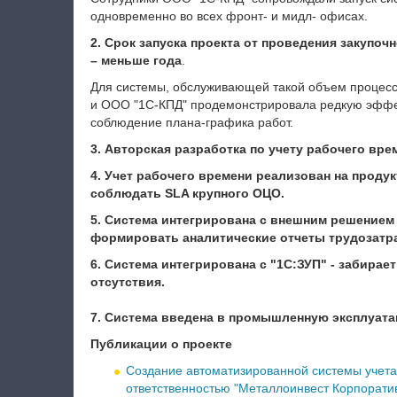
одновременно во всех фронт- и мидл- офисах.
2. Срок запуска проекта от проведения закуп
– меньше года
.
Для системы, обслуживающей такой объем процесс
и ООО "1С-КПД" продемонстрировала редкую эффек
соблюдение плана-графика работ.
3. Авторская разработка по учету рабочего вр
4. Учет рабочего времени реализован на проду
соблюдать SLA крупного ОЦО.
5. Система интегрирована с внешним решением 
формировать аналитические отчеты трудозатра
6.
Система интегрирована с "1С:ЗУП" - забирае
отсутствия.
7. Система введена в промышленную эксплуата
Публикации о проекте
Создание автоматизированной системы учета
ответственностью "Металлоинвест Корпорати