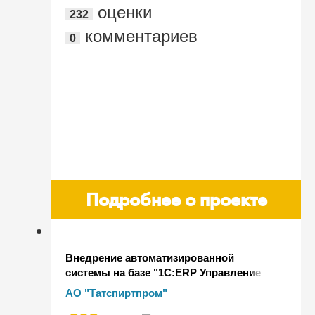
оценки
232
Воронеж"
комментариев
0
Подробнее о проекте
Внедрение автоматизированной
системы на базе "1С:ERP Управление
предприятием 2" в АО "Татспиртпром"
АО "Татспиртпром"