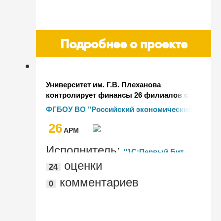
Подробнее о проекте
Университет им. Г.В. Плеханова
контролирует финансы 26 филиалов с
помощью системы "1С:Свод отчетов"
ФГБОУ ВО "Российский экономический
университет имени Г.В. Плеханова"
26
AРМ
Исполнитель:
"1С:Первый Бит,
оценки
24
Москва - м. Семеновская"
комментариев
0