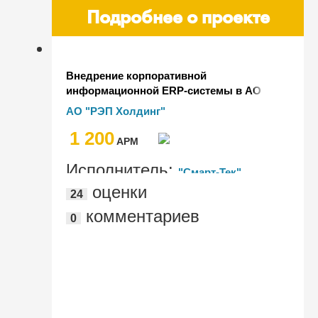
Подробнее о проекте
Внедрение корпоративной
информационной ERP-системы в АО
"РЭПХ"
АО "РЭП Холдинг"
1 200
AРМ
Исполнитель:
"Смарт-Тек",
оценки
24
"СофтБаланс", "Диалог ИТ", "1С-
комментариев
0
Рарус", "ITLand", "artIT", "KoderLine",
"ЮНИС Лабс Солюшинз"