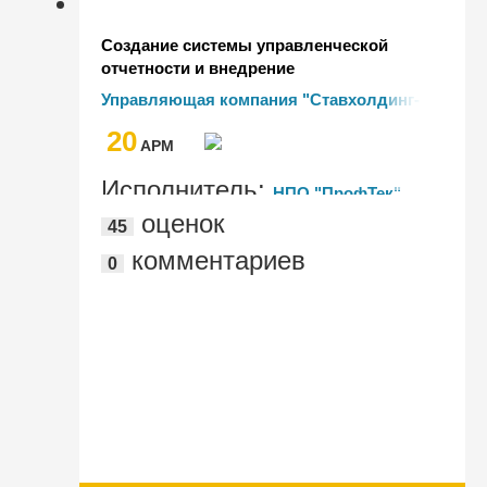
Создание системы управленческой
отчетности и внедрение
бюджетирования в группе компаний
Управляющая компания "Ставхолдинг-
"Ставхолдинг-Парус"
Парус"
20
AРМ
Исполнитель:
НПО "ПрофТек"
оценок
45
комментариев
0