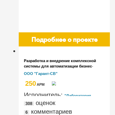
Подробнее о проекте
Разработка и внедрение комплексной
системы для автоматизации бизнес-
процессов санаторно-курортного
ООО "Гарант-СВ"
комплекса
250
AРМ
Исполнитель:
"Лаборатория
оценок
308
Форт Крым"
комментариев
6