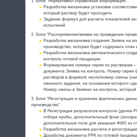
1. Блок "Нормативно-справочная информация".
Разработка механизма установки соответствия
который раствор будет проходить.
Задание формул для расчета показателей кач
испытаний.
2. Блок "Распоряжения/заявки на проведение провер
Разработка механизма создания Заявок на ко
производство, которая будет содержать план 
Разработка механизма автоматического созда
контроль готовой продукции.
Формирование номера серии по растворам – 
документа Заявка на контроль. Номер серии
растворов в формате число/номер смены (нап
сменного задания, на основании которого сд
Номер смены в Заявках на контроль, который
3. Блок "Регистрация и хранение фактических данн
производства".
В Регистрация результатов контроля (далее-Р
отбора пробы, дополнительный флаг (аппарат
дополнительное поле для указания ФИО из с
Разработка механизма расчета и регистрации
Доработка документа РРК по готовой продук