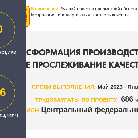
В номинации:
Лучший проект в предметной области
Метрология, стандартизация, контроль качества
0
Я ТРАНСФОРМАЦИЯ ПРОИЗВОДСТ
ЕСТ, АРМ
ВОЗНОЕ ПРОСЛЕЖИВАНИЕ КАЧЕСТВ
СРОКИ ВЫПОЛНЕНИЯ:
Май 2023 - Ян
6
686
ТРУДОЗАТРАТЫ ПО ПРОЕКТУ:
Ч
Центральный федеральны
РЕГИОН
Ы, ЧЕЛ-Ч