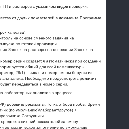
 ГП и растворов с указанием видов проверки,
ества от других показателей в документе Программа
ок качества".
нтроль на основе сменного задания на
выпуска по готовой продукции.
ния Заявок на растворы на основании Заявок на
номер серии создается автоматически при создании
 формируется общий для всей номенклатуры
ример, 28/1) – число и номер смены берутся из
елана заявка. Необходимо предусмотреть реквизит
 будет передаваться в номер серии.
ых лабораторных анализов в процессе
РК) добавить реквизиты: Точка отбора пробы, Время
чик (по умолчанию)/лаборант/другое) +
правочника Сотрудники.
 средних значений показателей за смену.
ции автоматическое заполнение по умолчанию