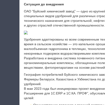
Ситуация до внедрения
ОАО "Буйский химический завод" — одно из крупне
специальных видов удобрений для различных отрас
технического назначения для строительной, нефтег
и других отраслей отечественной промышленности.
Удобрения адаптированы ко всем современным тех
время в сельском хозяйстве — это капельное орош
малообъемная гидропоника в теплицах, технология
некорневых подкормок водорастворимыми комплекс
Разработана и внедрена система почвенного питани
органоминеральные комплексы, обогащенные поле
веществами, фитопрепаратами на основе растений
География потребителей Буйского химического зав
Фермеры Беларуси, Казахстана и Узбекистана по д
удобрений.
В мае 2023 года был инициирован проект внедрени
Расширение для 1С:ERP и 1С:КА. ПРОФ", обуслов
целей: