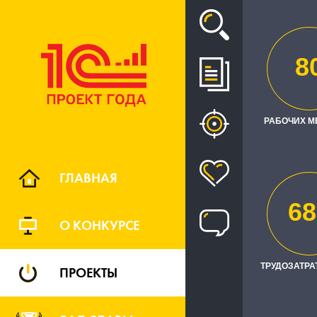
Проект
8
ЦИФРОВА
РАБОЧИХ М
(СК
ГЛАВНАЯ
68
О КОНКУРСЕ
ТРУДОЗАТРАТ
ПРОЕКТЫ