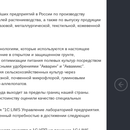
йших предприятий в России по производству
лей растениеводства, а также по выпуску продукции
азовой, металлургической, текстильной, кожевенной
нологиям, которые используются в настоящее
ение в открытом и защищенном грунте,
 оптимизации питания полевых культур посредством
ными удобрениями "Акварин" и "Аквамикс".
я сельскохозяйственных культур через
зной, почвенной микрофлорой, гуминовыми
-аллелопатов.
ода выходит за пределы границ нашей страны.
остоинству оценили качество специальных
я "1С:LIMS Управление лабораторией предприятия.
ленный потребностью в достижении следующих