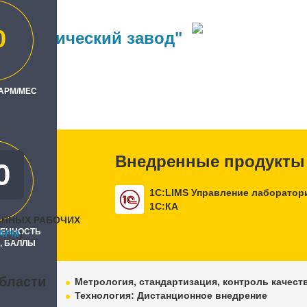
0
ий химический завод"
ль
 Софт"
 АРМ/МЕС
Внедренные продукты
0
0
1С:LIMS Управление лаборатор
1С:КА
АННЫХ РАБОЧИХ
РЕННОСТЬ
APM
)
, БАЛЛЫ
бласти
Метрология, стандартизация, контроль качест
Технология: Дистанционное внедрение