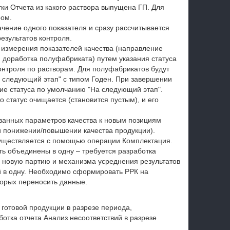
ки Отчета из какого раствора выпущена ГП. Для
ром.
чение одного показателя и сразу рассчитывается
результатов контроля.
 измерения показателей качества (направление
 доработка полуфабриката) путем указания статуса
контроля по растворам. Для полуфабрикатов будут
а следующий этап" с типом Годен. При завершении
ие статуса по умолчанию "На следующий этап".
о статус очищается (становится пустым), и его
анных параметров качества к новым позициям
и понижении/повышении качества продукции).
уществляется с помощью операции Комплектация.
ть объединены в одну – требуется разработка
а новую партию и механизма усреднения результатов
й в одну. Необходимо сформировать РРК на
торых переносить данные.
 готовой продукции в разрезе периода,
отка отчета Анализ несоответствий в разрезе