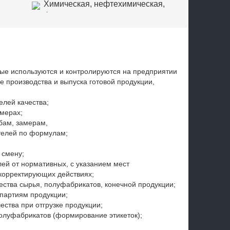
Химическая, нефтехимическая,
фармацевтическая
промышленность
рые используются и контролируются на предприятии
се производства и выпуска готовой продукции,
лей качества;
мерах;
бам, замерам,
телей по формулам;
 смену;
ей от нормативных, с указанием мест
 корректирующих действиях;
ества сырья, полуфабрикатов, конечной продукции;
 партиям продукции;
ства при отгрузке продукции;
олуфабрикатов (формирование этикеток);