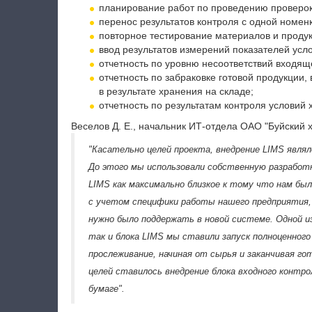
планирование работ по проведению проверок
перенос результатов контроля с одной номен
повторное тестирование материалов и продук
ввод результатов измерений показателей усл
отчетность по уровню несоответствий входящ
отчетность по забраковке готовой продукции,
в результате хранения на складе;
отчетность по результатам контроля условий 
Веселов Д. Е., начальник ИТ-отдела ОАО "Буйский 
"Касательно целей проекта, внедрение LIMS являл
До этого мы использовали собственную разработк
LIMS как максимально близкое к тому что нам бы
с учетом специфики работы нашего предприятия, 
нужно было поддержать в новой системе. Одной из
так и блока LIMS мы ставили запуск полноценного
прослеживание, начиная от сырья и заканчивая гот
целей ставилось внедрение блока входного контро
бумаге".