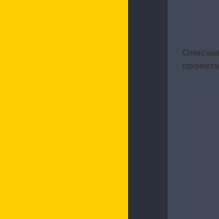
Описан
1
проект