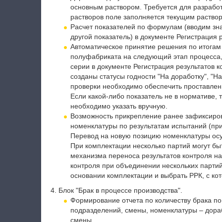
основным раствором. Требуется для разработ
растворов поле заполняется текущим раство
Расчет показателей по формулам (вводим зна
другой показатель) в документе Регистрация 
Автоматическое принятие решения по итогам
полуфабриката на следующий этап процесса,
серии в документе Регистрация результатов 
созданы статусы годности "На доработку", "Н
проверки необходимо обеспечить проставлен
Если какой-либо показатель не в нормативе, т
необходимо указать вручную.
Возможность прикрепление ранее зафиксиров
номенклатуры по результатам испытаний (пр
Перевод на новую позицию номенклатуры ос
При комплектации несколько партий могут бы
механизма переноса результатов контроля н
контроля при объединении нескольких парти
основании комплектации и выбрать РРК, с ко
4. Блок "Брак в процессе производства".
Формирование отчета по количеству брака по
подразделений, смены, номенклатуры – дораб
смены.