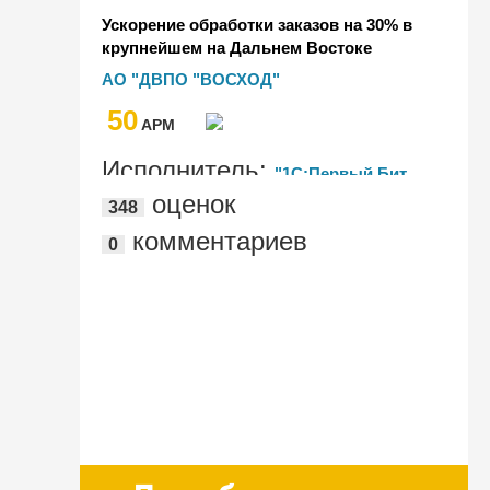
Ускорение обработки заказов на 30% в
крупнейшем на Дальнем Востоке
производителе взрывчатых веществ
АО "ДВПО "ВОСХОД"
АО "ДВПО "ВОСХОД" с помощью
50
"1С:ERP"
AРМ
Исполнитель:
"1С:Первый Бит,
оценок
348
Хабаровск"
комментариев
0