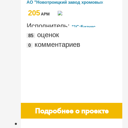
АО "Новотроицкий завод хромовых
соединений"
соединений"
205
AРМ
Исполнитель:
"1С:Бизнес
оценок
85
решения"
комментариев
0
Подробнее о проекте