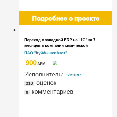
Подробнее о проекте
Переход с западной ERP на "1С" за 7
месяцев в компании химической
отрасли "КуйбышевАзот"
ПАО "КуйбышевАзот"
900
AРМ
Исполнитель:
"К2ТЕХ"
оценок
210
комментариев
0