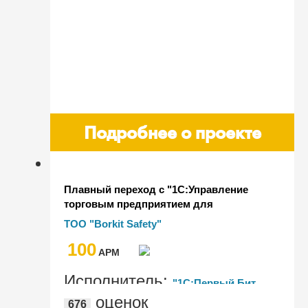
Подробнее о проекте
Плавный переход с "1С:Управление
торговым предприятием для
Казахстана" на "1С:Комплексная
ТОО "Borkit Safety"
автоматизация для Казахстана" у
100
производителя специальной одежды и
AРМ
газоанализа
Исполнитель:
"1С:Первый Бит,
оценок
676
Астана"