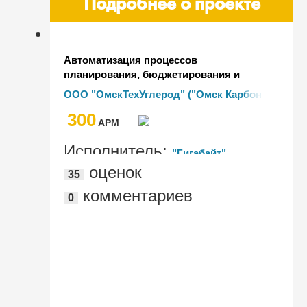
Подробнее о проекте
Автоматизация процессов
планирования, бюджетирования и
регламентированного учета на базе
ООО "ОмскТехУглерод" ("Омск Карбон
ERP-решений 1С (компоненты
Групп")
300
комплекса "1С:Корпорация") в "Омск
AРМ
Карбон Групп"
Исполнитель:
"Гигабайт"
оценок
35
комментариев
0